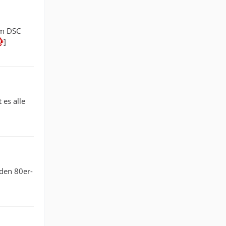
im DSC
]
 es alle
 den 80er-