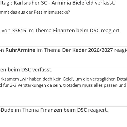
eltag : Karlsruher SC - Arminia Bielefeld
verfasst.
kommt das aus der Pessimismusecke?
g von
33615
im Thema
Finanzen beim DSC
reagiert.
von
RuhrArmine
im Thema
Der Kader 2026/2027
reagie
zen beim DSC
verfasst.
wirksamem „wir haben doch kein Geld“, um die vertraglichen Detai
 für 2-3 Verstärkungen da sein, trotzdem muss alles passen und
eDude
im Thema
Finanzen beim DSC
reagiert.