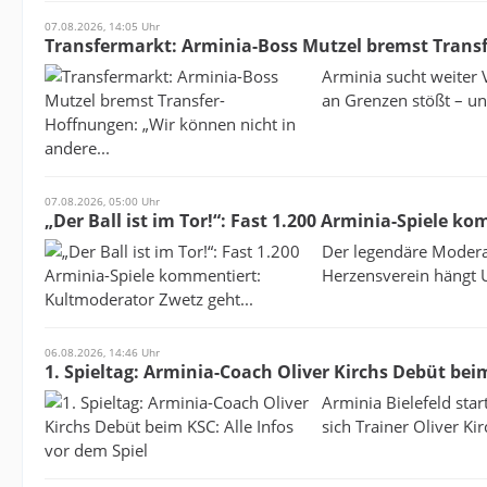
07.08.2026, 14:05 Uhr
Transfermarkt: Arminia-Boss Mutzel bremst Transf
Arminia sucht weiter 
an Grenzen stößt – und
07.08.2026, 05:00 Uhr
„Der Ball ist im Tor!“: Fast 1.200 Arminia-Spiele k
Der legendäre Moderat
Herzensverein hängt U
06.08.2026, 14:46 Uhr
1. Spieltag: Arminia-Coach Oliver Kirchs Debüt beim
Arminia Bielefeld star
sich Trainer Oliver Kir