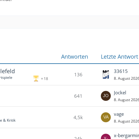
Antworten
Letzte Antwort
lefeld
33615
136
tspiele
8. August 202
18
Jockel
641
8. August 202
vage
4,5k
 & Kritik
8. August 202
x-bergarmi
24k