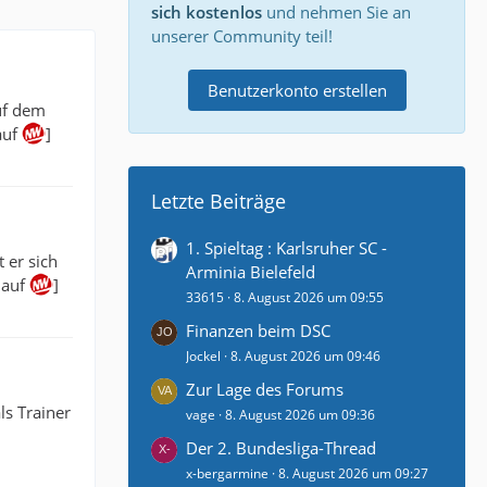
sich kostenlos
und nehmen Sie an
unserer Community teil!
Benutzerkonto erstellen
uf dem
auf
]
Letzte Beiträge
1. Spieltag : Karlsruher SC -
 er sich
Arminia Bielefeld
 auf
]
33615
8. August 2026 um 09:55
Finanzen beim DSC
Jockel
8. August 2026 um 09:46
Zur Lage des Forums
ls Trainer
vage
8. August 2026 um 09:36
Der 2. Bundesliga-Thread
x-bergarmine
8. August 2026 um 09:27