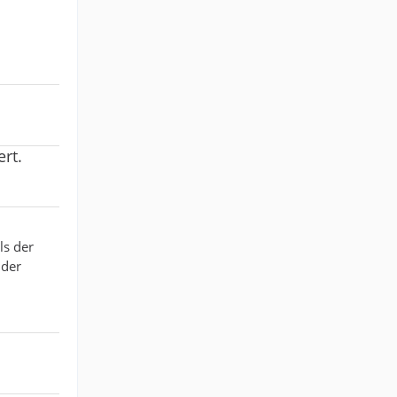
rt.
ls der
 der