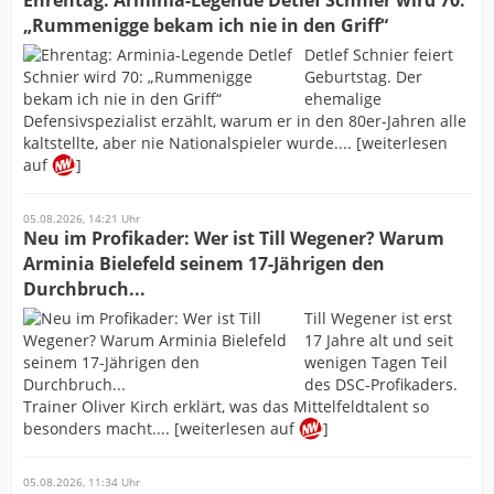
Ehrentag: Arminia-Legende Detlef Schnier wird 70:
„Rummenigge bekam ich nie in den Griff“
Detlef Schnier feiert
Geburtstag. Der
ehemalige
Defensivspezialist erzählt, warum er in den 80er-Jahren alle
kaltstellte, aber nie Nationalspieler wurde.... [weiterlesen
auf
]
05.08.2026, 14:21 Uhr
Neu im Profikader: Wer ist Till Wegener? Warum
Arminia Bielefeld seinem 17-Jährigen den
Durchbruch...
Till Wegener ist erst
17 Jahre alt und seit
wenigen Tagen Teil
des DSC-Profikaders.
Trainer Oliver Kirch erklärt, was das Mittelfeldtalent so
besonders macht.... [weiterlesen auf
]
05.08.2026, 11:34 Uhr