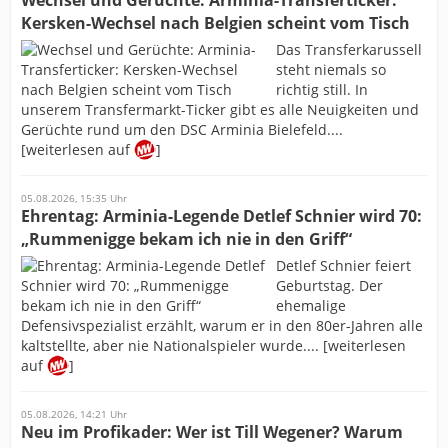
Wechsel und Gerüchte: Arminia-Transferticker:
Kersken-Wechsel nach Belgien scheint vom Tisch
Das Transferkarussell
steht niemals so
richtig still. In
unserem Transfermarkt-Ticker gibt es alle Neuigkeiten und
Gerüchte rund um den DSC Arminia Bielefeld....
[weiterlesen auf
]
05.08.2026, 15:35 Uhr
Ehrentag: Arminia-Legende Detlef Schnier wird 70:
„Rummenigge bekam ich nie in den Griff“
Detlef Schnier feiert
Geburtstag. Der
ehemalige
Defensivspezialist erzählt, warum er in den 80er-Jahren alle
kaltstellte, aber nie Nationalspieler wurde.... [weiterlesen
auf
]
05.08.2026, 14:21 Uhr
Neu im Profikader: Wer ist Till Wegener? Warum