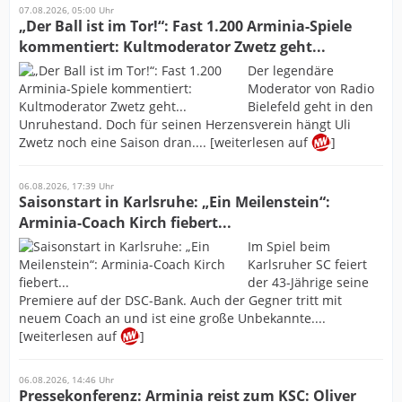
07.08.2026, 05:00 Uhr
„Der Ball ist im Tor!“: Fast 1.200 Arminia-Spiele
kommentiert: Kultmoderator Zwetz geht...
Der legendäre
Moderator von Radio
Bielefeld geht in den
Unruhestand. Doch für seinen Herzensverein hängt Uli
Zwetz noch eine Saison dran.... [weiterlesen auf
]
06.08.2026, 17:39 Uhr
Saisonstart in Karlsruhe: „Ein Meilenstein“:
Arminia-Coach Kirch fiebert...
Im Spiel beim
Karlsruher SC feiert
der 43-Jährige seine
Premiere auf der DSC-Bank. Auch der Gegner tritt mit
neuem Coach an und ist eine große Unbekannte....
[weiterlesen auf
]
06.08.2026, 14:46 Uhr
Pressekonferenz: Arminia reist zum KSC: Oliver