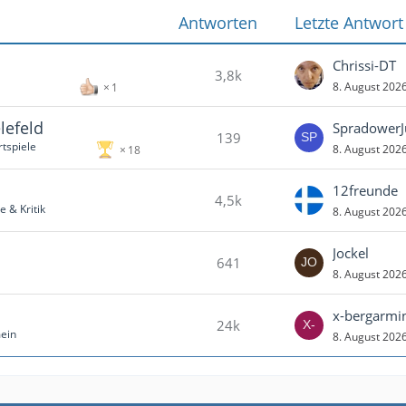
Antworten
Letzte Antwort
Chrissi-DT
3,8k
8. August 202
1
lefeld
Spradower
139
tspiele
8. August 202
18
12freunde
4,5k
 & Kritik
8. August 202
Jockel
641
8. August 202
x-bergarmi
24k
mein
8. August 202