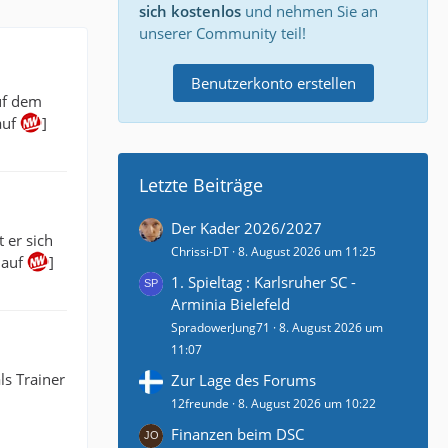
sich kostenlos
und nehmen Sie an
unserer Community teil!
Benutzerkonto erstellen
uf dem
auf
]
Letzte Beiträge
Der Kader 2026/2027
 er sich
Chrissi-DT
8. August 2026 um 11:25
 auf
]
1. Spieltag : Karlsruher SC -
Arminia Bielefeld
SpradowerJung71
8. August 2026 um
11:07
ls Trainer
Zur Lage des Forums
12freunde
8. August 2026 um 10:22
Finanzen beim DSC