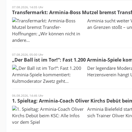
07.08.2026, 14:05 Uhr
Transfermarkt: Arminia-Boss Mutzel bremst Transf
Arminia sucht weiter 
an Grenzen stößt – und
07.08.2026, 05:00 Uhr
„Der Ball ist im Tor!“: Fast 1.200 Arminia-Spiele k
Der legendäre Moderat
Herzensverein hängt U
06.08.2026, 14:46 Uhr
1. Spieltag: Arminia-Coach Oliver Kirchs Debüt beim
Arminia Bielefeld star
sich Trainer Oliver Kir