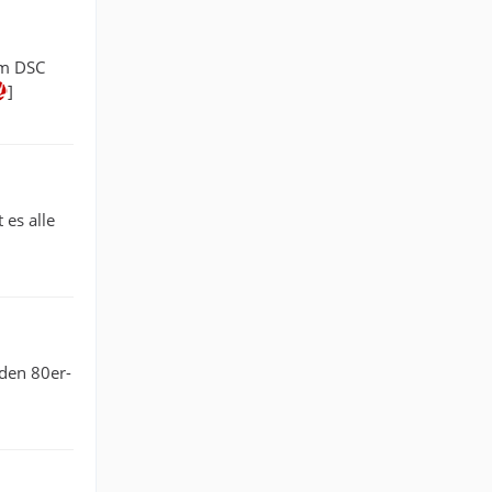
im DSC
]
 es alle
 den 80er-