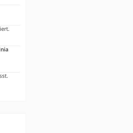
ert.
inia
sst.