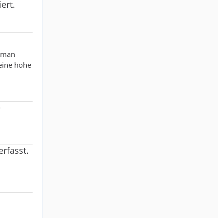
ert.
t man
keine hohe
-
rfasst.