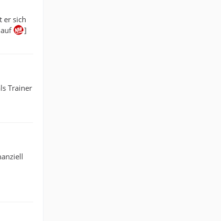
 er sich
 auf
]
ls Trainer
anziell