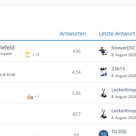
Antworten
Letzte Antwort
lefeld
foreverDSC
436
tspiele
8. August 202
18
33615
4,5k
 & Kritik
8. August 202
LeckerKnop
3,8k
8. August 202
1
LeckerKnop
807
8. August 202
TG DSC
68