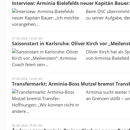
Interview: Arminia Bielefelds neuer Kapitän Bauer
Beim DSC übernimmt d
zu seiner Aufgabe, de
07.08.2026, 14:05 Uhr
Saisonstart in Karlsruhe: Oliver Kirch vor „Meilenst
Oliver Kirch hat als S
von Arminia Bielefeld 
07.08.2026, 14:05 Uhr
Transfermarkt: Arminia-Boss Mutzel bremst Transf
Arminia sucht weiter 
an Grenzen stößt – und
05.08.2026, 19:00 Uhr