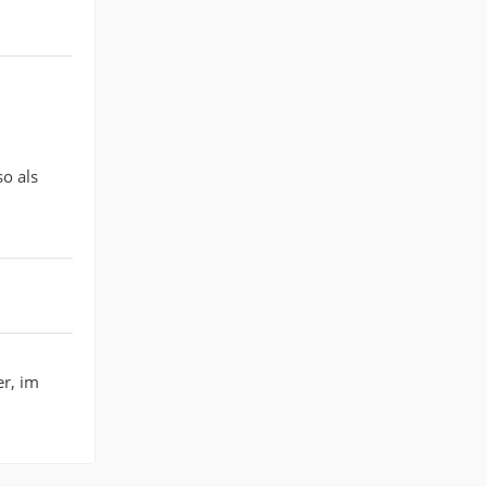
so als
er, im