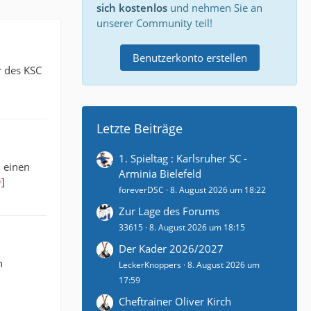
sich kostenlos
und nehmen Sie an
unserer Community teil!
Benutzerkonto erstellen
r des KSC
Letzte Beiträge
1. Spieltag : Karlsruher SC -
h einen
Arminia Bielefeld
]
foreverDSC
8. August 2026 um 18:22
Zur Lage des Forums
33615
8. August 2026 um 18:15
Der Kader 2026/2027
n
LeckerKnoppers
8. August 2026 um
17:59
Cheftrainer Oliver Kirch