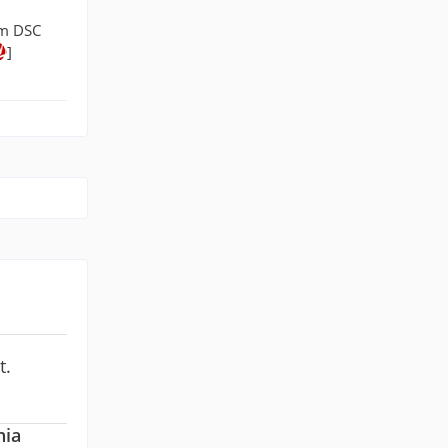
im DSC
]
t.
nia