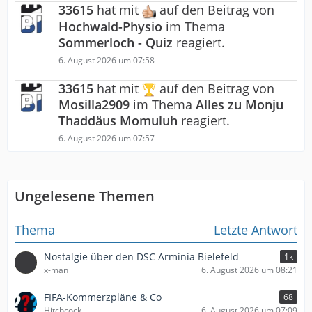
33615
hat mit
auf den Beitrag von
Hochwald-Physio
im Thema
Sommerloch - Quiz
reagiert.
6. August 2026 um 07:58
33615
hat mit
auf den Beitrag von
Mosilla2909
im Thema
Alles zu Monju
Thaddäus Momuluh
reagiert.
6. August 2026 um 07:57
Ungelesene Themen
Thema
Letzte Antwort
Nostalgie über den DSC Arminia Bielefeld
1k
x-man
6. August 2026 um 08:21
FIFA-Kommerzpläne & Co
68
Hitchcock
6. August 2026 um 07:09