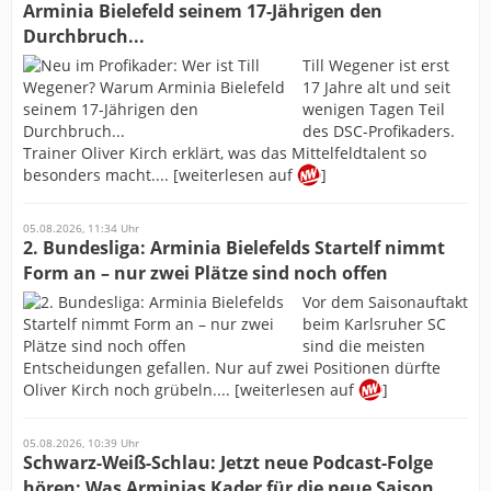
Arminia Bielefeld seinem 17-Jährigen den
Durchbruch...
Till Wegener ist erst
17 Jahre alt und seit
wenigen Tagen Teil
des DSC-Profikaders.
Trainer Oliver Kirch erklärt, was das Mittelfeldtalent so
besonders macht.... [weiterlesen auf
]
05.08.2026, 11:34 Uhr
2. Bundesliga: Arminia Bielefelds Startelf nimmt
Form an – nur zwei Plätze sind noch offen
Vor dem Saisonauftakt
beim Karlsruher SC
sind die meisten
Entscheidungen gefallen. Nur auf zwei Positionen dürfte
Oliver Kirch noch grübeln.... [weiterlesen auf
]
05.08.2026, 10:39 Uhr
Schwarz-Weiß-Schlau: Jetzt neue Podcast-Folge
hören: Was Arminias Kader für die neue Saison