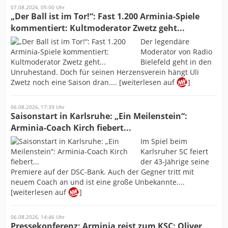
07.08.2026, 05:00 Uhr
„Der Ball ist im Tor!“: Fast 1.200 Arminia-Spiele
kommentiert: Kultmoderator Zwetz geht...
Der legendäre
Moderator von Radio
Bielefeld geht in den
Unruhestand. Doch für seinen Herzensverein hängt Uli
Zwetz noch eine Saison dran.... [weiterlesen auf
]
06.08.2026, 17:39 Uhr
Saisonstart in Karlsruhe: „Ein Meilenstein“:
Arminia-Coach Kirch fiebert...
Im Spiel beim
Karlsruher SC feiert
der 43-Jährige seine
Premiere auf der DSC-Bank. Auch der Gegner tritt mit
neuem Coach an und ist eine große Unbekannte....
[weiterlesen auf
]
06.08.2026, 14:46 Uhr
Pressekonferenz: Arminia reist zum KSC: Oliver