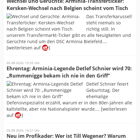
Wechsel und Gerüchte: Arminia-Transferticker:
Kersken-Wechsel nach Belgien scheint vom Tisch
Das Transferkarussell
steht niemals so
richtig still. In
unserem Transfermarkt-Ticker gibt es alle Neuigkeiten und
Gerüchte rund um den DSC Arminia Bielefeld....
[weiterlesen auf
]
05.08.2026, 15:35 Uhr
Ehrentag: Arminia-Legende Detlef Schnier wird 70:
„Rummenigge bekam ich nie in den Griff“
Detlef Schnier feiert
Geburtstag. Der
ehemalige
Defensivspezialist erzählt, warum er in den 80er-Jahren alle
kaltstellte, aber nie Nationalspieler wurde.... [weiterlesen
auf
]
05.08.2026, 14:21 Uhr
Neu im Profikader: Wer ist Till Wegener? Warum