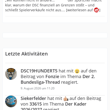
der Sportchef macht
klar, warum der DSC finanziell an Grenzen stößt – und
schließt Spielerverkäufe nicht aus.... [weiterlesen auf
]
Letzte Aktivitäten
DSC19HUNDERT5
hat mit
auf den
Beitrag von
Fonzie
im Thema
Der 2.
Bundesliga-Thread
reagiert.
9. August 2026 um 11:20
Siekerfelder
hat mit
auf den Beitrag
von
33615
im Thema
Der Kader
2026/2027
reagiert.