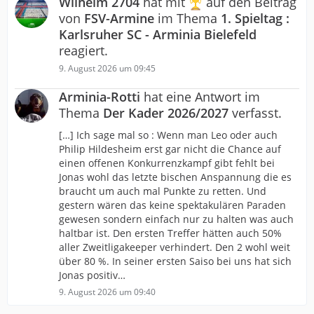
Wilhelm 2704
hat mit
auf den Beitrag
von
FSV-Armine
im Thema
1. Spieltag :
Karlsruher SC - Arminia Bielefeld
reagiert.
9. August 2026 um 09:45
Arminia-Rotti
hat eine Antwort im
Thema
Der Kader 2026/2027
verfasst.
[…] Ich sage mal so : Wenn man Leo oder auch
Philip Hildesheim erst gar nicht die Chance auf
einen offenen Konkurrenzkampf gibt fehlt bei
Jonas wohl das letzte bischen Anspannung die es
braucht um auch mal Punkte zu retten. Und
gestern wären das keine spektakulären Paraden
gewesen sondern einfach nur zu halten was auch
haltbar ist. Den ersten Treffer hätten auch 50%
aller Zweitligakeeper verhindert. Den 2 wohl weit
über 80 %. In seiner ersten Saiso bei uns hat sich
Jonas positiv…
9. August 2026 um 09:40