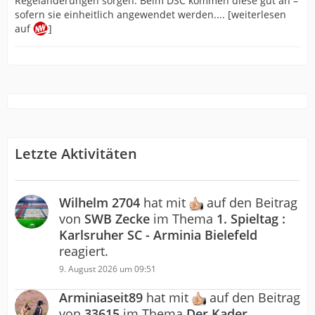
Regeländerungen sorgen. Beim DSC kommen diese gut an –
sofern sie einheitlich angewendet werden.... [weiterlesen
auf
]
Letzte Aktivitäten
Wilhelm 2704
hat mit
auf den Beitrag
von
SWB Zecke
im Thema
1. Spieltag :
Karlsruher SC - Arminia Bielefeld
reagiert.
9. August 2026 um 09:51
Arminiaseit89
hat mit
auf den Beitrag
von
33615
im Thema
Der Kader