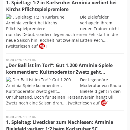
1. Spieltag: 1:2 in Karlsruhe: Arminia verliert bei
Kirchs Pflichtspielpremiere
Die Bielefelder
verhageln ihrem
neuen Trainer nicht
nur das Debüt, sondern legen auch einen Fehlstart in die
neue Saison hin. Rochelt hat zweimal Latten-Pech....
[weiterlesen auf
]
08.08.2026, 15:03 Uhr
„Der Ball ist im Tor!“: Gut 1.200 Arminia-Spiele
kommentiert: Kultmoderator Zwetz geht...
Der legendäre
Moderator von Radio
Bielefeld geht in den
Unruhestand. Doch für seinen Herzensverein hängt Uli
Zwetz noch eine Saison dran.... [weiterlesen auf
]
08.08.2026, 13:52 Uhr
1. Spieltag: Liveticker zum Nachlesen: Arminia
Bielefeld verliert 1:2 beim Karlsruher SC