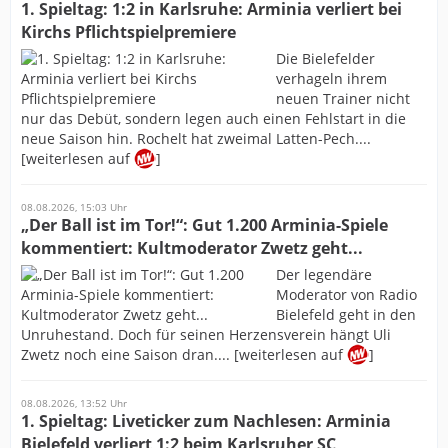
1. Spieltag: 1:2 in Karlsruhe: Arminia verliert bei
Kirchs Pflichtspielpremiere
Die Bielefelder
verhageln ihrem
neuen Trainer nicht
nur das Debüt, sondern legen auch einen Fehlstart in die
neue Saison hin. Rochelt hat zweimal Latten-Pech....
[weiterlesen auf
]
08.08.2026, 15:03 Uhr
„Der Ball ist im Tor!“: Gut 1.200 Arminia-Spiele
kommentiert: Kultmoderator Zwetz geht...
Der legendäre
Moderator von Radio
Bielefeld geht in den
Unruhestand. Doch für seinen Herzensverein hängt Uli
Zwetz noch eine Saison dran.... [weiterlesen auf
]
08.08.2026, 13:52 Uhr
1. Spieltag: Liveticker zum Nachlesen: Arminia
Bielefeld verliert 1:2 beim Karlsruher SC