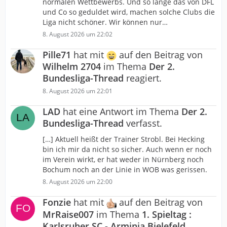
normalen Wettbewerbs. Und so lange das von DFL
und Co so geduldet wird, machen solche Clubs die
Liga nicht schöner. Wir können nur…
8. August 2026 um 22:02
Pille71
hat mit
auf den Beitrag von
Wilhelm 2704
im Thema
Der 2.
Bundesliga-Thread
reagiert.
8. August 2026 um 22:01
LAD
hat eine Antwort im Thema
Der 2.
Bundesliga-Thread
verfasst.
[…] Aktuell heißt der Trainer Strobl. Bei Hecking
bin ich mir da nicht so sicher. Auch wenn er noch
im Verein wirkt, er hat weder in Nürnberg noch
Bochum noch an der Linie in WOB was gerissen.
8. August 2026 um 22:00
Fonzie
hat mit
auf den Beitrag von
MrRaise007
im Thema
1. Spieltag :
Karlsruher SC - Arminia Bielefeld