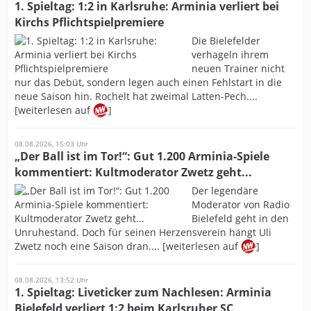
1. Spieltag: 1:2 in Karlsruhe: Arminia verliert bei
Kirchs Pflichtspielpremiere
Die Bielefelder
verhageln ihrem
neuen Trainer nicht
nur das Debüt, sondern legen auch einen Fehlstart in die
neue Saison hin. Rochelt hat zweimal Latten-Pech....
[weiterlesen auf
]
08.08.2026, 15:03 Uhr
„Der Ball ist im Tor!“: Gut 1.200 Arminia-Spiele
kommentiert: Kultmoderator Zwetz geht...
Der legendäre
Moderator von Radio
Bielefeld geht in den
Unruhestand. Doch für seinen Herzensverein hängt Uli
Zwetz noch eine Saison dran.... [weiterlesen auf
]
08.08.2026, 13:52 Uhr
1. Spieltag: Liveticker zum Nachlesen: Arminia
Bielefeld verliert 1:2 beim Karlsruher SC