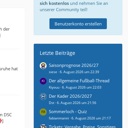
sich kostenlos
und nehmen Sie an
unserer Community teil!
Benutzerkonto erstellen
h der
]
Letzte Beiträge
Saisonprognose 2026/27
sruhe hat
siese
6. August 2026 um 22:39
Der allgemeine Fußball-Thread
Kiyouu
6. August 2026 um 22:03
Der Kader 2026/2027
Dst
6. August 2026 um 21:56
Sommerloch - Quiz
im DSC
fabianmanni
6. August 2026 um 21:17
]
Tickets: Vergabe, Preise, Sonstiges