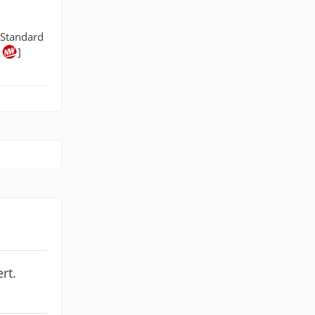
 Standard
f
]
rt.