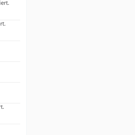
ert.
rt.
t.