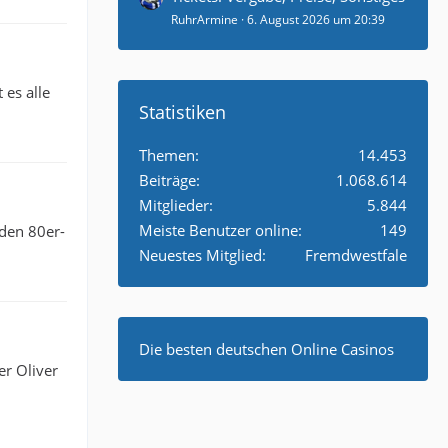
RuhrArmine
6. August 2026 um 20:39
 es alle
Statistiken
Themen
14.453
Beiträge
1.068.614
Mitglieder
5.844
Meiste Benutzer online
149
 den 80er-
Neuestes Mitglied
Fremdwestfale
Die besten deutschen Online Casinos
er Oliver