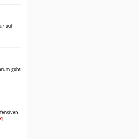
ur auf
Darum geht
efensiven
]