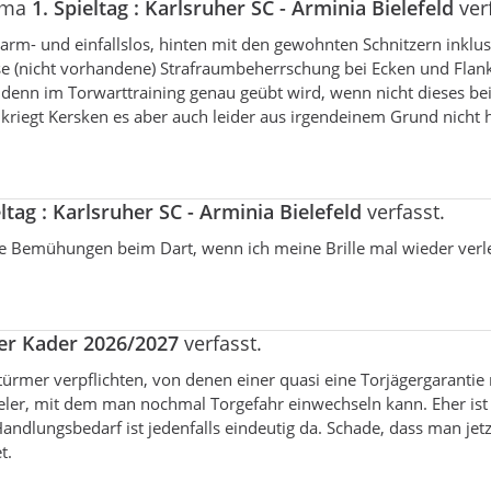
hema
1. Spieltag : Karlsruher SC - Arminia Bielefeld
verf
u harm- und einfallslos, hinten mit den gewohnten Schnitzern inkl
ese (nicht vorhandene) Strafraumbeherrschung bei Ecken und Flank
as denn im Torwarttraining genau geübt wird, wenn nicht dieses be
 kriegt Kersken es aber auch leider aus irgendeinem Grund nicht 
eltag : Karlsruher SC - Arminia Bielefeld
verfasst.
ne Bemühungen beim Dart, wenn ich meine Brille mal wieder verl
er Kader 2026/2027
verfasst.
türmer verpflichten, von denen einer quasi eine Torjägergarantie 
r Spieler, mit dem man nochmal Torgefahr einwechseln kann. Eher ist
Handlungsbedarf ist jedenfalls eindeutig da. Schade, dass man jetz
t.