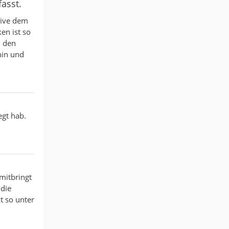
asst.
usive dem
en ist so
i den
hin und
egt hab.
mitbringt
 die
t so unter