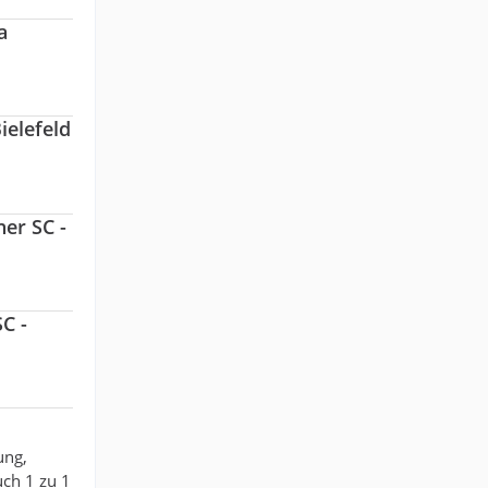
a
ielefeld
her SC -
SC -
ung,
uch 1 zu 1