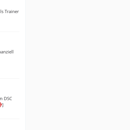
ls Trainer
anziell
im DSC
]