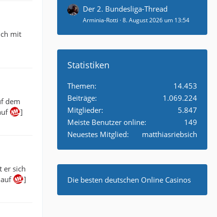
Der 2. Bundesliga-Thread
Arminia-Rotti
8. August 2026 um 13:54
ich mit
Statistiken
Themen
14.453
Beiträge
1.069.224
uf dem
Mitglieder
5.847
auf
]
Meiste Benutzer online
149
Neuestes Mitglied
matthiasriebsich
 er sich
 auf
]
Die besten deutschen Online Casinos