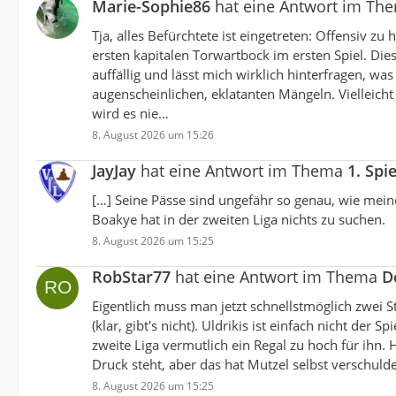
Marie-Sophie86
hat eine Antwort im T
Tja, alles Befürchtete ist eingetreten: Offensiv z
ersten kapitalen Torwartbock im ersten Spiel. Di
auffällig und lässt mich wirklich hinterfragen, w
augenscheinlichen, eklatanten Mängeln. Vielleicht
wird es nie…
8. August 2026 um 15:26
JayJay
hat eine Antwort im Thema
1. Spi
[…] Seine Pässe sind ungefähr so genau, wie mei
Boakye hat in der zweiten Liga nichts zu suchen.
8. August 2026 um 15:25
RobStar77
hat eine Antwort im Thema
D
Eigentlich muss man jetzt schnellstmöglich zwei S
(klar, gibt's nicht). Uldrikis ist einfach nicht de
zweite Liga vermutlich ein Regal zu hoch für ihn. 
Druck steht, aber das hat Mutzel selbst verschulde
8. August 2026 um 15:25