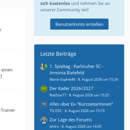
sich kostenlos
und nehmen Sie an
unserer Community teil!
Benutzerkonto erstellen
n
Letzte Beiträge
1. Spieltag : Karlsruher SC -
h einen
Arminia Bielefeld
]
Marie-Sophie86
8. August 2026 um 15:26
Der Kader 2026/2027
RobStar77
8. August 2026 um 15:25
Alles über Ex-"Kurzzeitarminen"
-Trainer
TG DSC
8. August 2026 um 15:19
Zur Lage des Forums
philro
8. August 2026 um 14:45