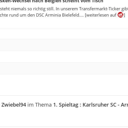
rsken-Wechsel nach Belgien scheint vom Tisch
steht niemals so richtig still. In unserem Transfermarkt-Ticker gibt
hte rund um den DSC Arminia Bielefeld.... [weiterlesen auf
]
n
Zwiebel94
im Thema
1. Spieltag : Karlsruher SC - A