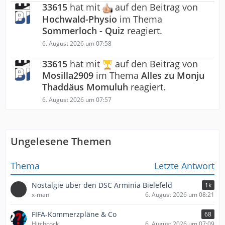
33615
hat mit
auf den Beitrag von
Hochwald-Physio
im Thema
Sommerloch - Quiz
reagiert.
6. August 2026 um 07:58
33615
hat mit
auf den Beitrag von
Mosilla2909
im Thema
Alles zu Monju
Thaddäus Momuluh
reagiert.
6. August 2026 um 07:57
Ungelesene Themen
Thema
Letzte Antwort
Nostalgie über den DSC Arminia Bielefeld
1k
x-man
6. August 2026 um 08:21
FIFA-Kommerzpläne & Co
68
Hitchcock
6. August 2026 um 07:09