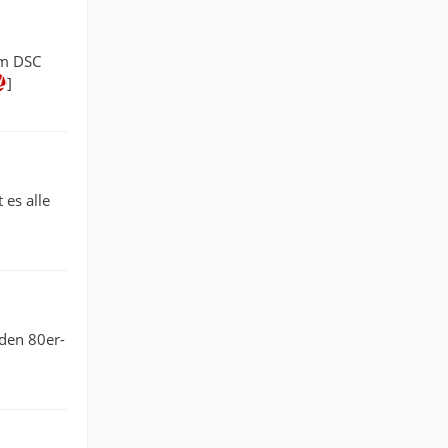
im DSC
]
 es alle
 den 80er-