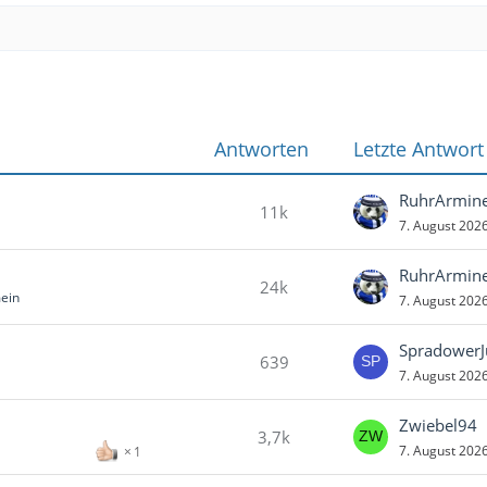
Antworten
Letzte Antwort
RuhrArmin
11k
7. August 202
RuhrArmin
24k
mein
7. August 202
Spradower
639
7. August 202
Zwiebel94
3,7k
7. August 202
1