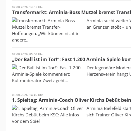
07.08.2026, 14:05 Uhr
Transfermarkt: Arminia-Boss Mutzel bremst Transf
Arminia sucht weiter 
an Grenzen stößt – und
07.08.2026, 05:00 Uhr
„Der Ball ist im Tor!“: Fast 1.200 Arminia-Spiele k
Der legendäre Moderat
Herzensverein hängt U
06.08.2026, 14:46 Uhr
1. Spieltag: Arminia-Coach Oliver Kirchs Debüt beim
Arminia Bielefeld star
sich Trainer Oliver Kir