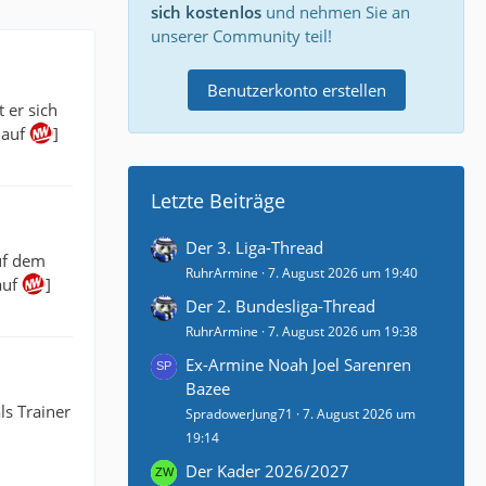
sich kostenlos
und nehmen Sie an
unserer Community teil!
Benutzerkonto erstellen
 er sich
 auf
]
Letzte Beiträge
Der 3. Liga-Thread
uf dem
RuhrArmine
7. August 2026 um 19:40
auf
]
Der 2. Bundesliga-Thread
RuhrArmine
7. August 2026 um 19:38
Ex-Armine Noah Joel Sarenren
Bazee
ls Trainer
SpradowerJung71
7. August 2026 um
19:14
Der Kader 2026/2027