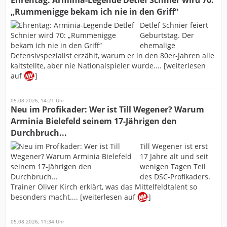
Ehrentag: Arminia-Legende Detlef Schnier wird 70:
„Rummenigge bekam ich nie in den Griff“
Detlef Schnier feiert
Geburtstag. Der
ehemalige
Defensivspezialist erzählt, warum er in den 80er-Jahren alle
kaltstellte, aber nie Nationalspieler wurde.... [weiterlesen
auf
]
05.08.2026, 14:21 Uhr
Neu im Profikader: Wer ist Till Wegener? Warum
Arminia Bielefeld seinem 17-Jährigen den
Durchbruch...
Till Wegener ist erst
17 Jahre alt und seit
wenigen Tagen Teil
des DSC-Profikaders.
Trainer Oliver Kirch erklärt, was das Mittelfeldtalent so
besonders macht.... [weiterlesen auf
]
05.08.2026, 11:34 Uhr