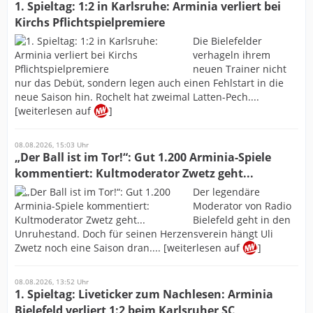
1. Spieltag: 1:2 in Karlsruhe: Arminia verliert bei
Kirchs Pflichtspielpremiere
Die Bielefelder
verhageln ihrem
neuen Trainer nicht
nur das Debüt, sondern legen auch einen Fehlstart in die
neue Saison hin. Rochelt hat zweimal Latten-Pech....
[weiterlesen auf
]
08.08.2026, 15:03 Uhr
„Der Ball ist im Tor!“: Gut 1.200 Arminia-Spiele
kommentiert: Kultmoderator Zwetz geht...
Der legendäre
Moderator von Radio
Bielefeld geht in den
Unruhestand. Doch für seinen Herzensverein hängt Uli
Zwetz noch eine Saison dran.... [weiterlesen auf
]
08.08.2026, 13:52 Uhr
1. Spieltag: Liveticker zum Nachlesen: Arminia
Bielefeld verliert 1:2 beim Karlsruher SC