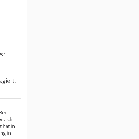
Der
agiert.
Bei
n. Ich
 hat in
ung in