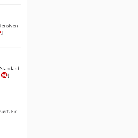
efensiven
]
 Standard
f
]
iert. Ein