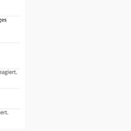
ges
eagiert.
ert.