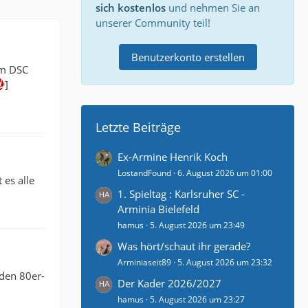
sich kostenlos
und nehmen Sie an
unserer Community teil!
Benutzerkonto erstellen
im DSC
]
Letzte Beiträge
Ex-Armine Henrik Koch
LostandFound
6. August 2026 um 01:00
 es alle
1. Spieltag : Karlsruher SC -
Arminia Bielefeld
hamus
5. August 2026 um 23:49
Was hört/schaut ihr gerade?
Arminiaseit89
5. August 2026 um 23:32
 den 80er-
Der Kader 2026/2027
hamus
5. August 2026 um 23:27