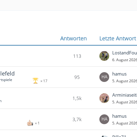
Antworten
Letzte Antwort
LostandFo
113
6. August 202
lefeld
hamus
95
tspiele
5. August 202
17
Arminiasei
1,5k
m
5. August 202
hamus
3,7k
5. August 202
1
Pille71