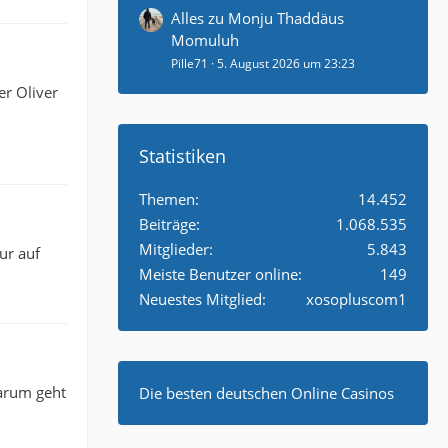
Alles zu Monju Thaddäus
Momuluh
Pille71
5. August 2026 um 23:23
er Oliver
Statistiken
Themen
14.452
Beiträge
1.068.535
Mitglieder
5.843
ur auf
Meiste Benutzer online
149
Neuestes Mitglied
xosopluscom1
Darum geht
Die besten deutschen Online Casinos