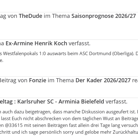
rag von
TheDude
im Thema
Saisonprognose 2026/27
ma
Ex-Armine Henrik Koch
verfasst.
s Westfalenpokals 1:0 auswärts beim ASC Dortmund (Oberliga). 
e.
Beitrag von
Fonzie
im Thema
Der Kader 2026/2027
re
ieltag : Karlsruher SC - Arminia Bielefeld
verfasst.
ch auch dazu beigetragen, dass manche Diskussion ausgeufert ist. 
e lasst Euch nicht abschrecken von dem täglichen Wust an Beiträge
@33615 mit seinen Beiträgen fast allein drei Tage lang versucht
tschritt und ich sage persönlich sorry und gelobe mehr Zurückhalt