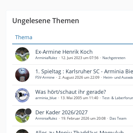
Ungelesene Themen
Thema
Ex-Armine Henrik Koch
ArminiaRulez
12. Juni 2023 um 07:56
Nachgetreten
1. Spieltag : Karlsruher SC - Arminia Bie
FSV-Armine
2. August 2026 um 22:09
Heim- und Auswär
Was hört/schaut ihr gerade?
arminia_blue
13. Mai 2005 um 11:40
Test- & Laberforu
Der Kader 2026/2027
ArminiaRulez
19. Februar 2026 um 20:08
Das Team
Alles zu Monju Thaddäus Momuluh