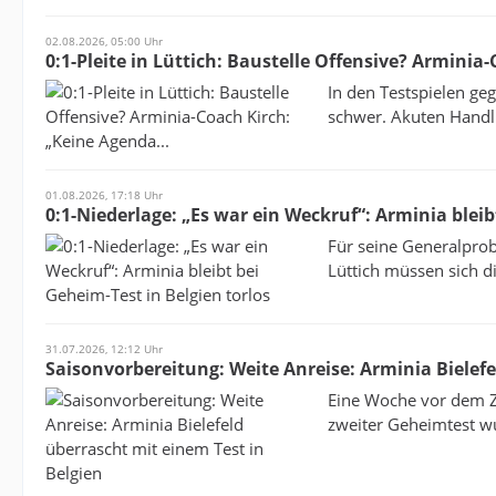
02.08.2026, 05:00 Uhr
0:1-Pleite in Lüttich: Baustelle Offensive? Arminia
In den Testspielen ge
schwer. Akuten Handlu
01.08.2026, 17:18 Uhr
0:1-Niederlage: „Es war ein Weckruf“: Arminia bleib
Für seine Generalpro
Lüttich müssen sich d
31.07.2026, 12:12 Uhr
Saisonvorbereitung: Weite Anreise: Arminia Bielefe
Eine Woche vor dem Zwe
zweiter Geheimtest wu