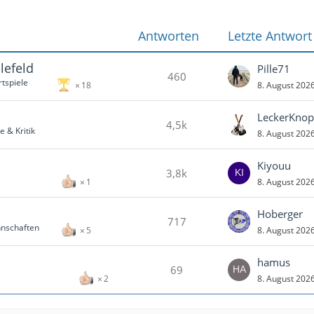
Antworten
Letzte Antwort
lefeld
Pille71
460
tspiele
8. August 202
18
LeckerKnop
4,5k
 & Kritik
8. August 202
Kiyouu
3,8k
8. August 202
1
Hoberger
717
nschaften
8. August 202
5
hamus
69
8. August 202
2