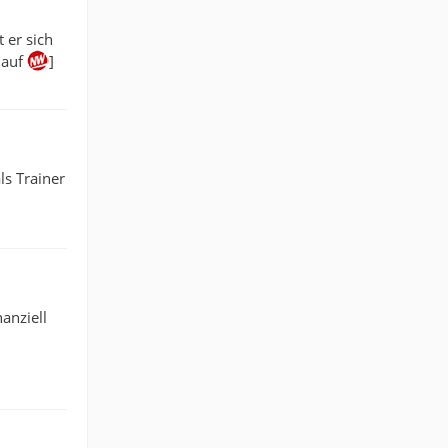
 er sich
 auf
]
ls Trainer
anziell