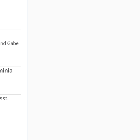
 und Gäbe
minia
sst.