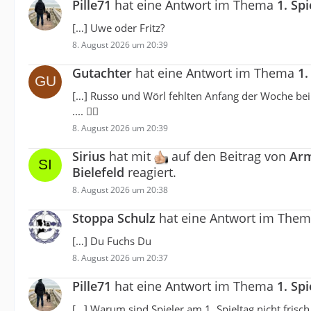
Pille71
hat eine Antwort im Thema
1. Sp
[…] Uwe oder Fritz?
8. August 2026 um 20:39
Gutachter
hat eine Antwort im Thema
1.
[…] Russo und Wörl fehlten Anfang der Woche beim
.... 🤷‍♂️
8. August 2026 um 20:39
Sirius
hat mit
auf den Beitrag von
Arm
Bielefeld
reagiert.
8. August 2026 um 20:38
Stoppa Schulz
hat eine Antwort im The
[…] Du Fuchs Du
8. August 2026 um 20:37
Pille71
hat eine Antwort im Thema
1. Sp
[…] Warum sind Spieler am 1. Spieltag nicht frisch