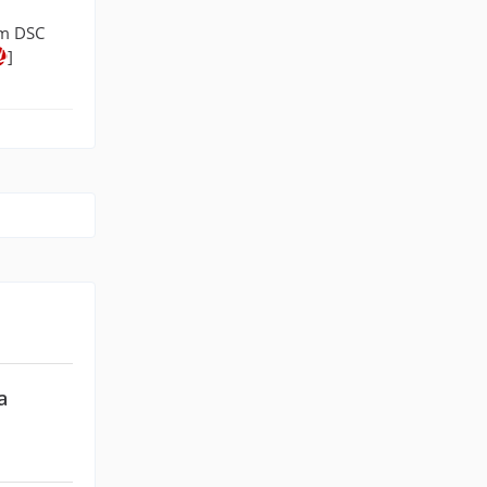
im DSC
]
a