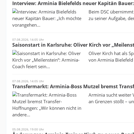
Interview: Arminia Bielefelds neuer Kapitän Bauer
Beim DSC übernimmt d
zu seiner Aufgabe, de
07.08.2026, 14:05 Uhr
Saisonstart in Karlsruhe: Oliver Kirch vor „Meilenst
Oliver Kirch hat als S
von Arminia Bielefeld 
07.08.2026, 14:05 Uhr
Transfermarkt: Arminia-Boss Mutzel bremst Transf
Arminia sucht weiter 
an Grenzen stößt – und
05.08.2026, 19:00 Uhr