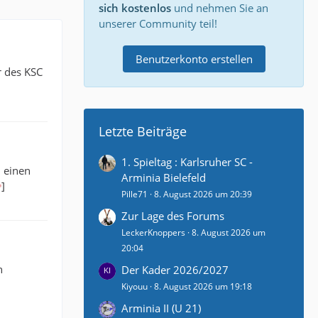
sich kostenlos
und nehmen Sie an
unserer Community teil!
Benutzerkonto erstellen
r des KSC
Letzte Beiträge
1. Spieltag : Karlsruher SC -
h einen
Arminia Bielefeld
]
Pille71
8. August 2026 um 20:39
Zur Lage des Forums
LeckerKnoppers
8. August 2026 um
20:04
n
Der Kader 2026/2027
Kiyouu
8. August 2026 um 19:18
Arminia II (U 21)