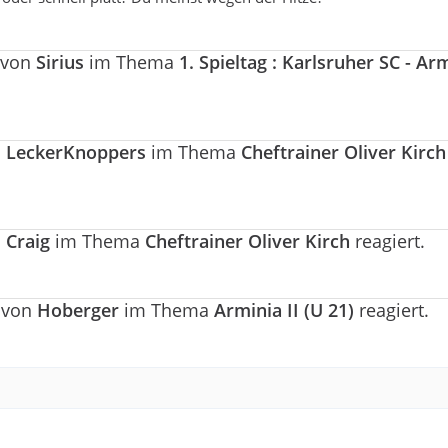
 von
Sirius
im Thema
1. Spieltag : Karlsruher SC - Ar
n
LeckerKnoppers
im Thema
Cheftrainer Oliver Kirch
n
Craig
im Thema
Cheftrainer Oliver Kirch
reagiert.
g von
Hoberger
im Thema
Arminia II (U 21)
reagiert.