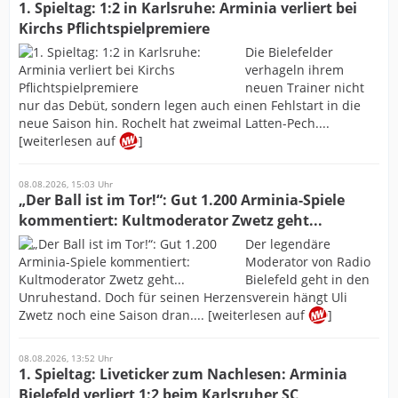
1. Spieltag: 1:2 in Karlsruhe: Arminia verliert bei
Kirchs Pflichtspielpremiere
Die Bielefelder
verhageln ihrem
neuen Trainer nicht
nur das Debüt, sondern legen auch einen Fehlstart in die
neue Saison hin. Rochelt hat zweimal Latten-Pech....
[weiterlesen auf
]
08.08.2026, 15:03 Uhr
„Der Ball ist im Tor!“: Gut 1.200 Arminia-Spiele
kommentiert: Kultmoderator Zwetz geht...
Der legendäre
Moderator von Radio
Bielefeld geht in den
Unruhestand. Doch für seinen Herzensverein hängt Uli
Zwetz noch eine Saison dran.... [weiterlesen auf
]
08.08.2026, 13:52 Uhr
1. Spieltag: Liveticker zum Nachlesen: Arminia
Bielefeld verliert 1:2 beim Karlsruher SC