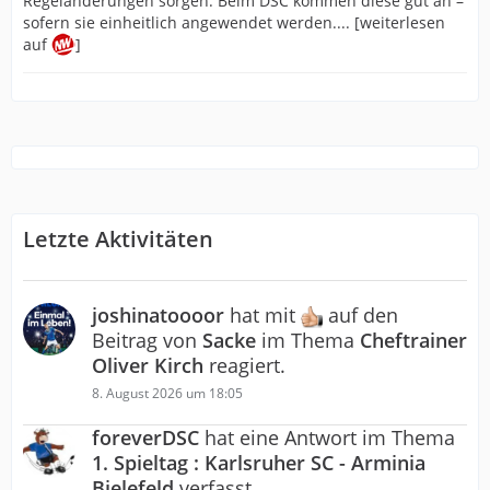
Regeländerungen sorgen. Beim DSC kommen diese gut an –
sofern sie einheitlich angewendet werden.... [weiterlesen
auf
]
Letzte Aktivitäten
joshinatoooor
hat mit
auf den
Beitrag von
Sacke
im Thema
Cheftrainer
Oliver Kirch
reagiert.
8. August 2026 um 18:05
foreverDSC
hat eine Antwort im Thema
1. Spieltag : Karlsruher SC - Arminia
Bielefeld
verfasst.