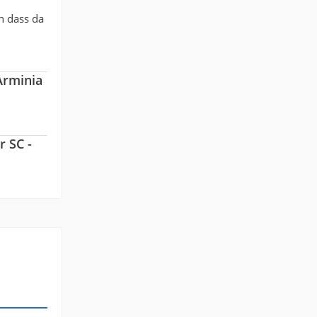
en dass da
 Arminia
r SC -