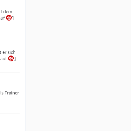
uf dem
auf
]
 er sich
 auf
]
ls Trainer