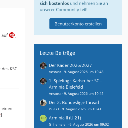
sich kostenlos
und nehmen Sie an
unserer Community teil!
Benutzerkonto erstellen
e
n auf
]
Letzte Beiträge
Der Kader 2026/2027
r des KSC
Anstoss
9. August 2026 um 10:48
1. Spieltag : Karlsruher SC -
Arminia Bielefeld
Anstoss
9. August 2026 um 10:45
Der 2. Bundesliga-Thread
h einen
Pille71
9. August 2026 um 10:41
]
Arminia II (U 21)
Grillemeier
9. August 2026 um 09:02