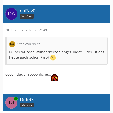
daRav0r
Schüler
30. November 2025 um 21:49
Zitat von so.cal
Früher wurden Wunderkerzen angezündet. Oder ist das
heute auch schon Pyro?
ooooh duuu frööööhliche...
Online
Didi93
Meister