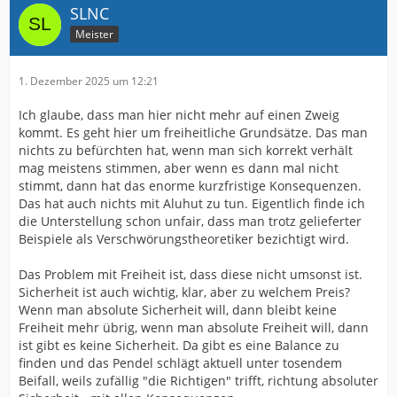
vermeintlichen Kriminalitätsprävention zu erkennen
SLNC
und aufzuschlüsseln. Soweit, so gut. Nur, woher weiß
Meister
ich, dass mit diesen Daten, die dort eingespeist werden,
gewissenhaft umgegangen wird. Woher weiß ich, dass
sie in Deutschland bleiben? Denn: viele dieser Analysen
1. Dezember 2025 um 12:21
werden auch KI-gestützt gemacht und bei KI-
Anwendungen liegen die massenhaften
Ich glaube, dass man hier nicht mehr auf einen Zweig
Rechenressourcen, die dafür nötig sind, nicht lokal rum,
kommt. Es geht hier um freiheitliche Grundsätze. Das man
sondern sind meist über das Internet erreichbar ("in
nichts zu befürchten hat, wenn man sich korrekt verhält
der Cloud") und dahin müssen die Daten dann auch
mag meistens stimmen, aber wenn es dann mal nicht
erstmal fließen, damit die KI-Algorithmen sie
stimmt, dann hat das enorme kurzfristige Konsequenzen.
analysieren können. Drei von sechzehn
Das hat auch nichts mit Aluhut zu tun. Eigentlich finde ich
Innenministerien/Polizeien nutzen diese Software schon
die Unterstellung schon unfair, dass man trotz gelieferter
in verschiedenem Maße, aber die Nutzung soll noch
Beispiele als Verschwörungstheoretiker bezichtigt wird.
weiter ausgeweitet werden.
Das Problem mit Freiheit ist, dass diese nicht umsonst ist.
Die Fehlbarkeit der Algorithmen ist auch noch ein
Sicherheit ist auch wichtig, klar, aber zu welchem Preis?
anderes Thema. Aber das habe ich schon mehrfach
Wenn man absolute Sicherheit will, dann bleibt keine
erwähnt.
Freiheit mehr übrig, wenn man absolute Freiheit will, dann
ist gibt es keine Sicherheit. Da gibt es eine Balance zu
Lange Rede, kurzer Sinn: Die Daten landen auf
finden und das Pendel schlägt aktuell unter tosendem
irgendwelchen Servern, die dann auch nicht mehr
Beifall, weils zufällig "die Richtigen" trifft, richtung absoluter