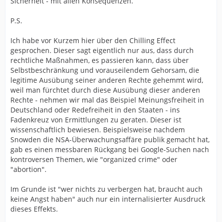
deutscher Gerichtsbarkeit unterliegen und dann
Sicherheit - mit allen Konsequenzen.
bringen auch unsere Datenschutzregeln nichts mehr.
P.S.
Das ist hier bei der Diskussion nämlich das Problem: Es
geht nicht nur um Pyro und Gewalt. Das sind nur
Ich habe vor Kurzem hier über den Chilling Effect
Vorwände. Es geht darum den Datenschutz in
gesprochen. Dieser sagt eigentlich nur aus, dass durch
Deutschland immer und immer weiter aufzuweichen,
rechtliche Maßnahmen, es passieren kann, dass über
weil er für die Verfolgungsbehörden lästig ist. Aber das
Selbstbeschränkung und vorauseilendem Gehorsam, die
Recht auf informationelle Selbstbestimmung ist ein
legitime Ausübung seiner anderen Rechte gehemmt wird,
Grundrecht und wenn ich die Pläne der Innenminister
weil man fürchtet durch diese Ausübung dieser anderen
anschaue, ins Besondere beim Einsatz von Palantir,
Rechte - nehmen wir mal das Beispiel Meinungsfreiheit in
dann ist da gar nichts mehr selbstbestimmt.
Deutschland oder Redefreiheit in den Staaten - ins
Fadenkreuz von Ermittlungen zu geraten. Dieser ist
wissenschaftlich bewiesen. Beispielsweise nachdem
Snowden die NSA-Überwachungsaffäre publik gemacht hat,
gab es einen messbaren Rückgang bei Google-Suchen nach
kontroversen Themen, wie "organized crime" oder
"abortion".
Im Grunde ist "wer nichts zu verbergen hat, braucht auch
keine Angst haben" auch nur ein internalisierter Ausdruck
dieses Effekts.