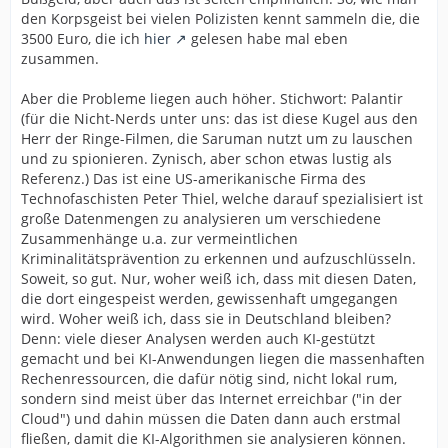
den Korpsgeist bei vielen Polizisten kennt sammeln die, die
3500 Euro, die ich
hier
gelesen habe mal eben
zusammen.
Aber die Probleme liegen auch höher. Stichwort: Palantir
(für die Nicht-Nerds unter uns: das ist diese Kugel aus den
Herr der Ringe-Filmen, die Saruman nutzt um zu lauschen
und zu spionieren. Zynisch, aber schon etwas lustig als
Referenz.) Das ist eine US-amerikanische Firma des
Technofaschisten Peter Thiel, welche darauf spezialisiert ist
große Datenmengen zu analysieren um verschiedene
Zusammenhänge u.a. zur vermeintlichen
Kriminalitätsprävention zu erkennen und aufzuschlüsseln.
Soweit, so gut. Nur, woher weiß ich, dass mit diesen Daten,
die dort eingespeist werden, gewissenhaft umgegangen
wird. Woher weiß ich, dass sie in Deutschland bleiben?
Denn: viele dieser Analysen werden auch KI-gestützt
gemacht und bei KI-Anwendungen liegen die massenhaften
Rechenressourcen, die dafür nötig sind, nicht lokal rum,
sondern sind meist über das Internet erreichbar ("in der
Cloud") und dahin müssen die Daten dann auch erstmal
fließen, damit die KI-Algorithmen sie analysieren können.