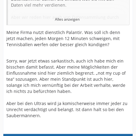
Daten viel mehr verdienen.
Aber wir reden hier auch von Datensammlung durch
Alles anzeigen
Vater Staat. Man sollte meinen, dass man da Vertrauen
haben kann, aber dann passiert es gelegentlich mal
Meine Firma nutzt dienstlich Palantir. Was soll ich denn
gerne, dass Polizisten ihren freien Zugriff auf das
jetzt machen, jeden Morgen 12 Minuten schweigen, mit
Melderegister zweckentfremden um Lichtbilder von
Tennisbällen werfen oder besser gleich kündigen?
Frauen, die sie in einer Verkehrskontrolle gesehen
haben und attraktiv fanden, zu ziehen. Das kostet dann
gelegentlich schon ein Bußgeld, aber auch das ist selten
Sorry, war jetzt etwas sarkastisch, auch ich habe mich ein
empfindlich. So, wie man den Korpsgeist bei vielen
bisschen damit befasst. Aber meine Möglichkeiten der
Polizisten kennt sammeln die, die 3500 Euro, die ich
Einflussnahme sind hier ziemlich begrenzt. „not my cup of
hier
gelesen habe mal eben zusammen.
tea“ sozusagen. Aber mein Standpunkt ist auch hier,
solange ich mich vernünftig bei der Arbeit verhalte, werde
Aber die Probleme liegen auch höher. Stichwort:
ich nichts zu befürchten haben.
Palantir (für die Nicht-Nerds unter uns: das ist diese
Kugel aus den Herr der Ringe-Filmen, die Saruman
Aber bei den Ultras wird ja komischerweise immer jeder zu
nutzt um zu lauschen und zu spionieren. Zynisch, aber
Unrecht verdächtigt und belangt. Ist dann halt so bei den
schon etwas lustig als Referenz.) Das ist eine US-
Saubermännern.
amerikanische Firma des Technofaschisten Peter Thiel,
welche darauf spezialisiert ist große Datenmengen zu
analysieren um verschiedene Zusammenhänge u.a. zur