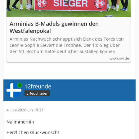
Arminias B-Mädels gewinnen den
Westfalenpokal
Arminias Nachwuch schnappt sich Dank des Tores von
Leonie-Sophie Sievert die Trophäe. Der 1:0-Sieg über
den VfL Bochum hätte deutlicher ausfallen können.
www.nw.de
Online
12freunde
Erleuchteter
4. Juni 2026 um 19:27
Na immerhin
Herzlichen Glückwunsch!