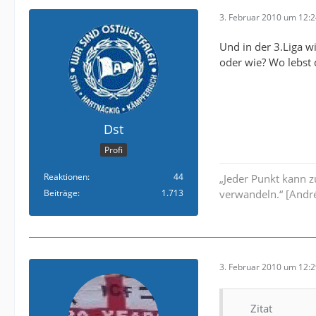
3. Februar 2010 um 12:
Und in der 3.Liga w
oder wie? Wo lebst d
Dst
Profi
Reaktionen
44
„Jeder Punkt kann 
Beiträge
1.713
verwandeln.“ [André
3. Februar 2010 um 12:
Zitat