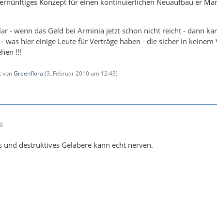
ernünftiges Konzept für einen kontinuierlichen Neuaufbau er Ma
lar - wenn das Geld bei Arminia jetzt schon nicht reicht - dann ka
n - was hier einige Leute für Verträge haben - die sicher in keinem 
hen !!!
zt von
Greenflora
(
3. Februar 2010 um 12:43
)
49
 und destruktives Gelabere kann echt nerven.