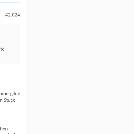
#2.024
fte
ainergilde
in Stück
chen