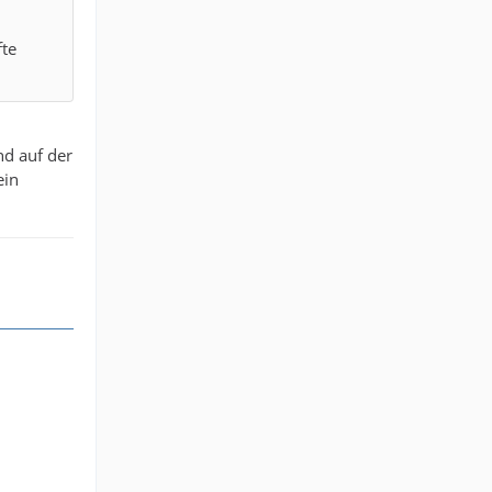
fte
nd auf der
ein