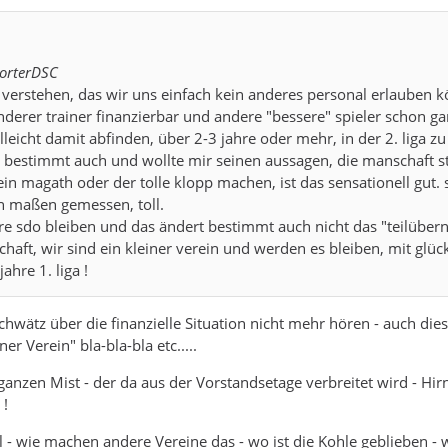
porterDSC
t verstehen, das wir uns einfach kein anderes personal erlauben 
nderer trainer finanzierbar und andere "bessere" spieler schon gar
leicht damit abfinden, über 2-3 jahre oder mehr, in der 2. liga zu
 bestimmt auch und wollte mir seinen aussagen, die manschaft s
in magath oder der tolle klopp machen, ist das sensationell gut. 
n maßen gemessen, toll.
re sdo bleiben und das ändert bestimmt auch nicht das "teilübe
chaft, wir sind ein kleiner verein und werden es bleiben, mit glüc
jahre 1. liga !
chwätz über die finanzielle Situation nicht mehr hören - auch die
er Verein" bla-bla-bla etc.....
 ganzen Mist - der da aus der Vorstandsetage verbreitet wird - Hir
 !
 - wie machen andere Vereine das - wo ist die Kohle geblieben - 