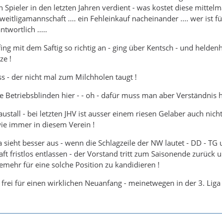
n Spieler in den letzten Jahren verdient - was kostet diese mittel
weitligamannschaft .... ein Fehleinkauf nacheinander .... wer ist f
twortlich .....
fing mit dem Saftig so richtig an - ging über Kentsch - und helden
ze !
s - der nicht mal zum Milchholen taugt !
Betriebsblinden hier - - oh - dafür muss man aber Verständnis ha
stall - bei letzten JHV ist ausser einem riesen Gelaber auch nicht
e immer in diesem Verein !
a sieht besser aus - wenn die Schlagzeile der NW lautet - DD - TG 
ft fristlos entlassen - der Vorstand tritt zum Saisonende zurück 
niemehr für eine solche Position zu kandidieren !
rei für einen wirklichen Neuanfang - meinetwegen in der 3. Liga 