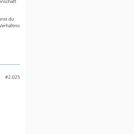
nnschaft
nnst du
Verhältnis
#2.025