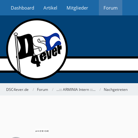
Dashboard
Artikel
Mitglieder
Forum
DSC4ever.de
Forum
...::: ARMINIA Intern :::...
Nachgetreten