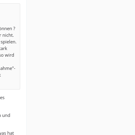
können ?
 nicht.
 spielen.
tark
so wird
rnahme"-
k
ses
n und
was hat