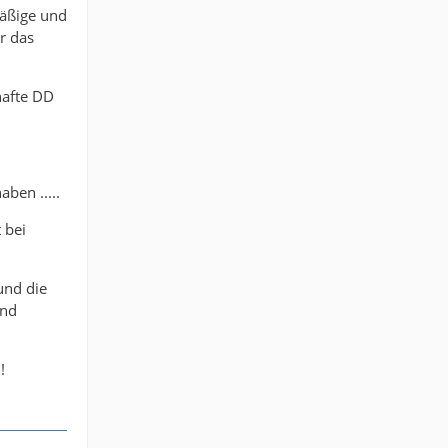
mäßige und
ür das
hafte DD
ben .....
 bei
und die
und
!