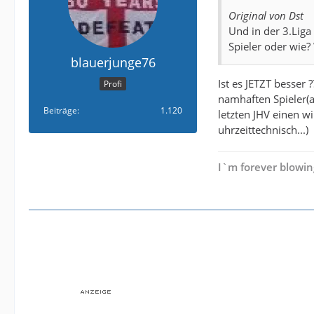
Original von Dst
Und in der 3.Lig
Spieler oder wie? 
blauerjunge76
Ist es JETZT besser
Profi
namhaften Spieler(a
Beiträge
1.120
letzten JHV einen w
uhrzeittechnisch...)
I`m forever blowin