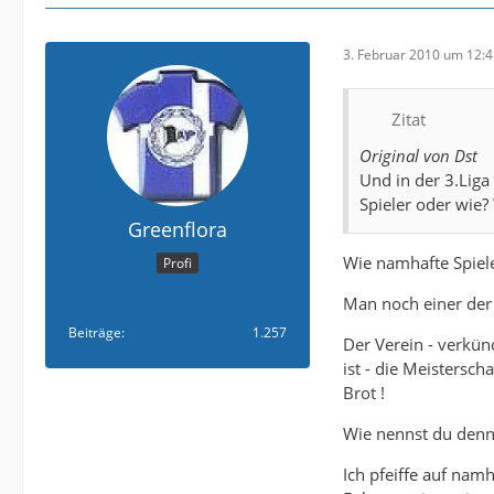
3. Februar 2010 um 12:
Zitat
Original von Dst
Und in der 3.Lig
Spieler oder wie? 
Greenflora
Wie namhafte Spieler
Profi
Man noch einer der n
Beiträge
1.257
Der Verein - verkün
ist - die Meisterscha
Brot !
Wie nennst du denn 
Ich pfeiffe auf namh