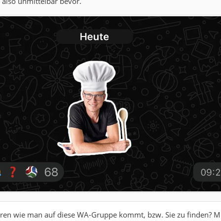
also unmittelbar bevor.
ären wie man auf diese WA-Gruppe kommt, bzw. Sie zu finden? 