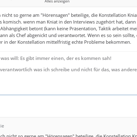
Alles anzeigen
h immer sehr gute Kontakte zu Arminia und sogar zum aktuellen
nicht so gerne am "Hörensagen" beteilige, die Konstellation Knia
 komisch. wenn man Kniat in den Interviews zugehört hat, dann 
Abhängigkeit betont (kann keine Präsentation, Taktik arbeitet m
 einen guten Trainer aber ob er Erfolg haben wird, hängt seiner Me
s dann als Chef abgenickt und verantwortet. Wenn es so sein sollte,
rainer der dazu kommen wird.
ner in der Konstellation mittelfristig echte Probleme bekommen.
 kennt er auch sehr gut und er hätte ihn nicht entlassen!!!!
 was will: Es gibt immer einen, der es kommen sah!
nzen Sache liegt einzig und allein an Jara, da der co-Trainer das
zwischen der Mannschaft und dem Trainer ist. Jara ist der Erfolg d
s verantwortlich was ich schreibe und nicht für das, was andere
t Pokal und Aufstieg zu Kopf gestiegen und er hat sich so zum neg
r es sich mit großen Teilen der Mannschaft sehr verscherzt hat.
 von Jara ist für Kniat nicht in frage gekommen.
hr bestimmt, ich betone bestimmt wer spielt und nicht Kniat!!!
 die Leistung in Kaiserslautern erklären.
ch dann im letzten Spiel dann mal durchgesetzt mit der Aufstellung
ie
igentore Schneider oder rot Mehlem wurden diese von Jara sofort 
h nicht so gerne am "Hörensagen" beteilige, die Konstellation Kn