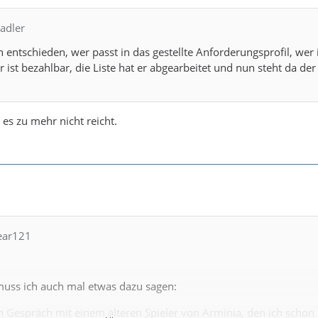
adler
 entschieden, wer passt in das gestellte Anforderungsprofil, wer 
 ist bezahlbar, die Liste hat er abgearbeitet und nun steht da d
es zu mehr nicht reicht.
fear121
muss ich auch mal etwas dazu sagen:
in Gespräch mit einem älteren Spieler von Arminia, den ich schon