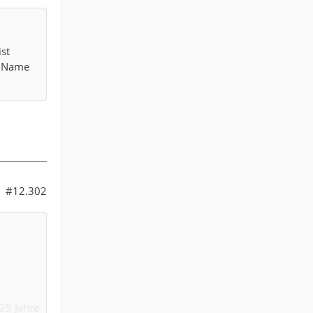
ist
er Name
#12.302
 25 Jahre