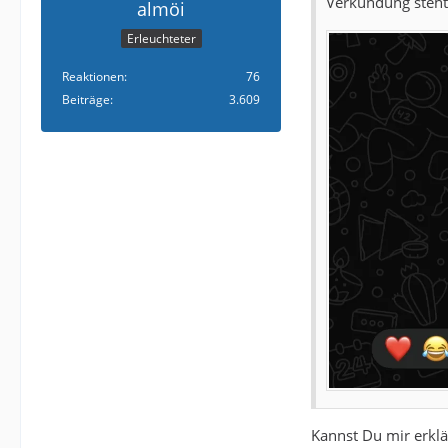
Verkündung steht 
almöi
Erleuchteter
Reaktionen
76
Beiträge
3.609
Kannst Du mir erkl