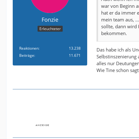
und nicht von Kni
war von Beginn a
hat er da immer e
Das ganze wundert
Fonzie
mein team aus, ..
sollte, dann wird 
Erleuchteter
bekommen.
Der Ex- Armine hä
gestellt, da er Kni
Reaktionen
13.238
Das habe ich als U
Beiträge
11.671
Selbstinszenierung 
Kirch braucht ein
alles nur Deutungen
Job wird um die M
Wie Tine schon sagt