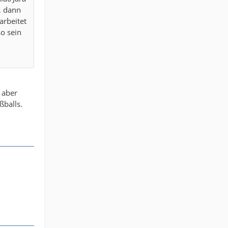
, dann
arbeitet
so sein
e
 aber
nfacher
ßballs.