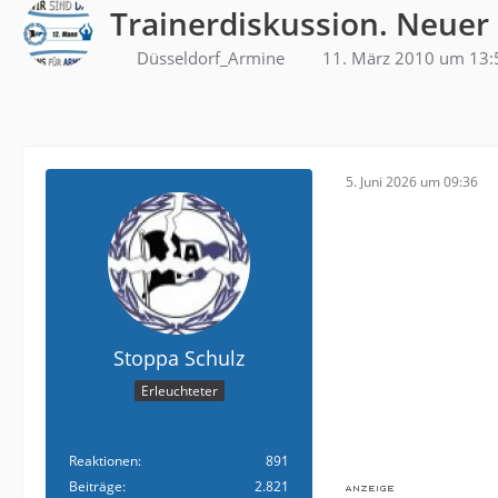
Trainerdiskussion. Neuer
Düsseldorf_Armine
11. März 2010 um 13:
5. Juni 2026 um 09:36
Stoppa Schulz
Erleuchteter
Reaktionen
891
Beiträge
2.821