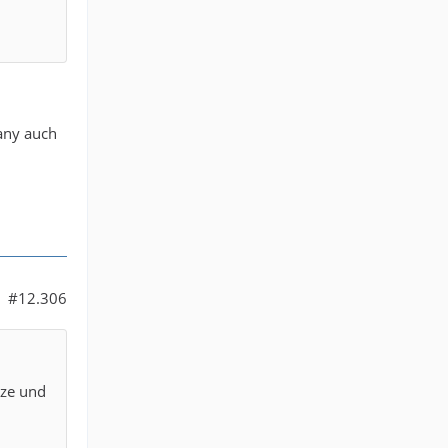
any auch
#12.306
tze und