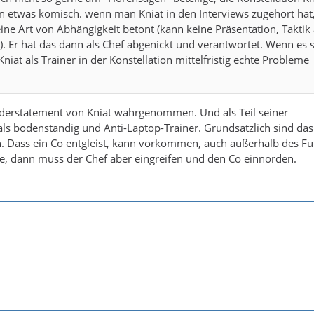
at.
n etwas komisch. wenn man Kniat in den Interviews zugehört hat
ine Art von Abhängigkeit betont (kann keine Präsentation, Taktik 
 einen/mich aber sehr hat Kniat keinen Arsch in der Hose????
.). Er hat das dann als Chef abgenickt und verantwortet. Wenn es 
Kniat als Trainer in der Konstellation mittelfristig echte Probleme
tte an ihm festgehalten und ihm einen neuen Co-Trainer zur Seit
at für top hält.
nderstatement von Kniat wahrgenommen. Und als Teil seiner
als bodenständig und Anti-Laptop-Trainer. Grundsätzlich sind das
en top Co-Trainer ansonsten wird es schwer sagt er, da es kein ei
. Dass ein Co entgleist, kann vorkommen, auch außerhalb des Fu
annschaft wieder zu erreichen und eine gute Saison zu spielen.
e, dann muss der Chef aber eingreifen und den Co einnorden.