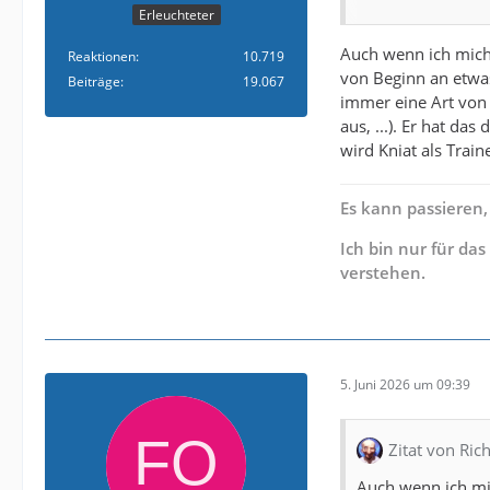
kenne und er noc
Erleuchteter
hat.
Auch wenn ich mich 
Reaktionen
10.719
von Beginn an etwas
Beiträge
19.067
immer eine Art von 
Kirch hält er für
aus, ...). Er hat da
klar an dem Co-T
wird Kniat als Trai
Kniat zum Beispiel
Es kann passieren,
Das Übel an der ga
wichtigste Glied 
Ich bin nur für da
letzten Saison mi
verstehen.
gewandelt, dass e
Eine Trennung nur
Jara hat immer me
5. Juni 2026 um 09:39
Dazu kann ich mir
Evtl. hat Kniat si
Zitat von Rich
Bei Fehlern sie E
Auch wenn ich mic