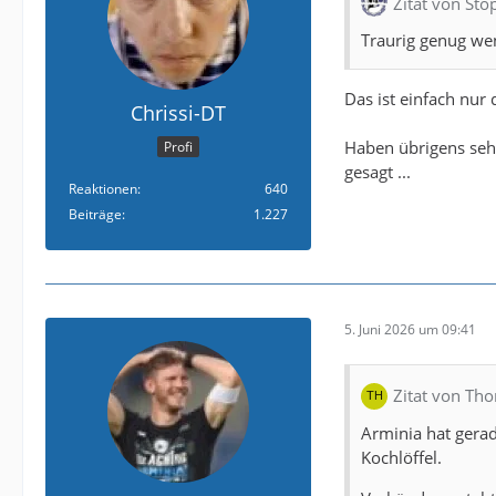
Zitat von Sto
Traurig genug wen
Das ist einfach nur 
Chrissi-DT
Haben übrigens seh
Profi
gesagt ...
Reaktionen
640
Beiträge
1.227
5. Juni 2026 um 09:41
Zitat von T
Arminia hat gera
Kochlöffel.