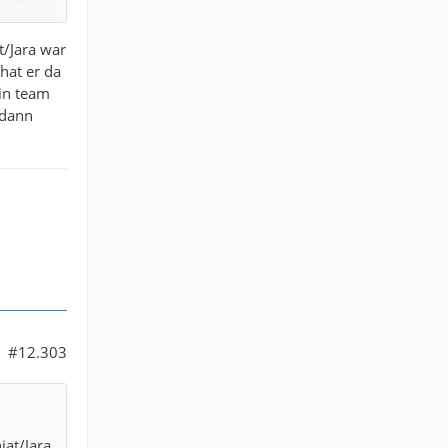
 Kader
t/Jara war
hat er da
ein team
inung
 dann
er
ativen
#12.303
.
rasiert
iat/Jara