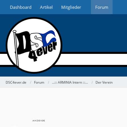
Dashboard
Artikel
Mitglieder
Forum
DSC4ever.de
Forum
...::: ARMINIA Intern :::...
Der Verein