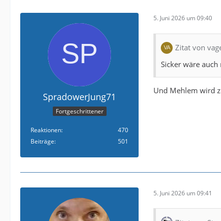
5. Juni 2026 um 09:40
Zitat von vag
Sicker wäre auch 
Und Mehlem wird z
SpradowerJung71
Fortgeschrittener
Reaktionen
470
Beiträge
501
5. Juni 2026 um 09:41