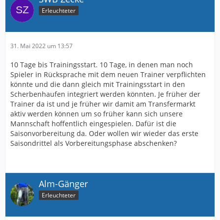
"Wir Gefühl" oder "Schulterschluss" entsteht nicht bei
Erleuchteter
der Suche eines Trainers. Wichtig ist, was danach
passiert und es dann kommuniziert wird.
Das ist eine Vereinsinterna, die sich im auf die GF Sport
31. Mai 2022 um 13:57
und Finanzen bezieht und muss nicht detailiert
kommuniziert werden. Alle nötigen Infos wurden
10 Tage bis Trainingsstart. 10 Tage, in denen man noch
bisweilen gegeben. Was denn noch? Gerüchte? Das viel
Spieler in Rücksprache mit dem neuen Trainer verpflichten
genannte "Trainerprofil" veröffentlichen oder am besten
könnte und die dann gleich mit Trainingsstart in den
die Vertragskonditionen ausschreiben? Was sollte das
Scherbenhaufen integriert werden könnten. Je früher der
deiner Meinung nach sein, damit Du dich besser fühlst
Trainer da ist und je früher wir damit am Transfermarkt
und dein Vertrauen gestärkt ist?
aktiv werden können um so früher kann sich unsere
Mannschaft hoffentlich eingespielen. Dafür ist die
Am besten noch die Namen, die Kandidaten nennen,
Saisonvorbereitung da. Oder wollen wir wieder das erste
die abgesprungen sind!
Das wünschen sich ja auch
Saisondrittel als Vorbereitungsphase abschenken?
einige...
Und: es ist doch clever, dass man in dieser schon
unruhigen Zeit mit seinen nötigen, unpopulären
Alm-Gänger
Entscheidungen nicht noch mehr Unruhe reinbringt, in
Erleuchteter
dem man sie mutwillig breittritt und ständig
Wasserstandsmeldungen raushaut, die sich dann nicht
bewahrheiten. Siehe andere Medienlandschaften im