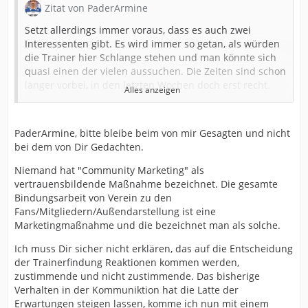
Zitat von PaderArmine
Setzt allerdings immer voraus, dass es auch zwei
Interessenten gibt. Es wird immer so getan, als würden
die Trainer hier Schlange stehen und man könnte sich
quasi einen der vielen aussuchen. Die Zeiten sind schon
länger vorbei, in den letzten Wochen doch erst recht.
Alles anzeigen
Wir sind nicht alleine auf Trainersuche...
Das die Vereinskommunikation nicht die beste ist,
PaderArmine, bitte bleibe beim von mir Gesagten und nicht
bestreite ich hingegen gar nicht. Da gibts deutlich Luft
bei dem von Dir Gedachten.
nach oben und stinkt mir zum Teil auch gewaltig!
Niemand hat "Community Marketing" als
vertrauensbildende Maßnahme bezeichnet. Die gesamte
Bindungsarbeit von Verein zu den
Hier gehts aber um die "Trainersuche": und da hat der
Fans/Mitgliedern/Außendarstellung ist eine
Punkt "Community Marketing" nichts verloren. Es geht
Marketingmaßnahme und die bezeichnet man als solche.
hier nicht um einen fleissigen Austausch mit den
Mitgliedern, um einen Trainer zu finden der am besten
Ich muss Dir sicher nicht erklären, das auf die Entscheidung
allen entspricht, Mitgliedern mit eingeschlossen. Ein
der Trainerfindung Reaktionen kommen werden,
"Wir Gefühl" oder "Schulterschluss" entsteht nicht bei
zustimmende und nicht zustimmende. Das bisherige
der Suche eines Trainers. Wichtig ist, was danach
Verhalten in der Kommuniktion hat die Latte der
passiert und es dann kommuniziert wird.
Erwartungen steigen lassen, komme ich nun mit einem