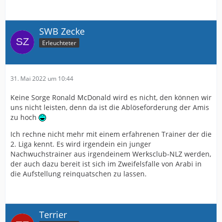
SWB Zecke
Hier gehts aber um die "Trainersuche": und da hat der
Erleuchteter
Punkt "Community Marketing" nichts verloren. Es geht
hier nicht um einen fleissigen Austausch mit den
Mitgliedern, um einen Trainer zu finden der am besten
allen entspricht, Mitgliedern mit eingeschlossen. Ein
31. Mai 2022 um 10:44
"Wir Gefühl" oder "Schulterschluss" entsteht nicht bei
der Suche eines Trainers. Wichtig ist, was danach
Keine Sorge Ronald McDonald wird es nicht, den können wir
passiert und es dann kommuniziert wird.
uns nicht leisten, denn da ist die Ablöseforderung der Amis
zu hoch
Das ist eine Vereinsinterna, die sich im auf die GF Sport
und Finanzen bezieht und muss nicht detailiert
Ich rechne nicht mehr mit einem erfahrenen Trainer der die
kommuniziert werden. Alle nötigen Infos wurden
2. Liga kennt. Es wird irgendein ein junger
bisweilen gegeben. Was denn noch? Gerüchte? Das viel
Nachwuchstrainer aus irgendeinem Werksclub-NLZ werden,
genannte "Trainerprofil" veröffentlichen oder am besten
der auch dazu bereit ist sich im Zweifelsfalle von Arabi in
die Vertragskonditionen ausschreiben? Was sollte das
die Aufstellung reinquatschen zu lassen.
deiner Meinung nach sein, damit Du dich besser fühlst
und dein Vertrauen gestärkt ist?
Am besten noch die Namen, die Kandidaten nennen,
Terrier
die abgesprungen sind!
Das wünschen sich ja auch