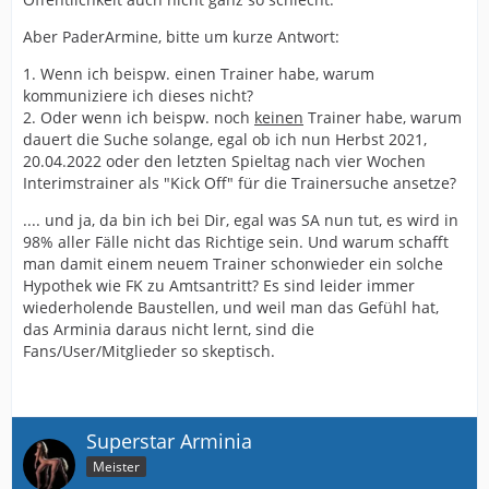
transportieren und als Blitzableiter zu benutzen.
Persönliche Befindlichkeiten und Nasenfaktor. Es ist
Aber PaderArmine, bitte um kurze Antwort:
quasi schexxx egal, wie es SA macht, er bietet immer
1. Wenn ich beispw. einen Trainer habe, warum
Angriffsfläche für "falsches Handeln".
kommuniziere ich dieses nicht?
Siehe die Entwicklung in diesem Forum...
2. Oder wenn ich beispw. noch
keinen
Trainer habe, warum
dauert die Suche solange, egal ob ich nun Herbst 2021,
Daher bleibe ich dabei, ich finde die
20.04.2022 oder den letzten Spieltag nach vier Wochen
"Nullkommunikation" bevor Fakten geschaffen wurden
Interimstrainer als "Kick Off" für die Trainersuche ansetze?
weiterhin in Ordnung und gehe davon aus, dass ein
neuer Trainer am 10.06. das Training leitet. Zusammen
.... und ja, da bin ich bei Dir, egal was SA nun tut, es wird in
mit dem ein oder anderem Neuzugang.
98% aller Fälle nicht das Richtige sein. Und warum schafft
man damit einem neuem Trainer schonwieder ein solche
Hypothek wie FK zu Amtsantritt? Es sind leider immer
wiederholende Baustellen, und weil man das Gefühl hat,
das Arminia daraus nicht lernt, sind die
Fans/User/Mitglieder so skeptisch.
Superstar Arminia
Meister