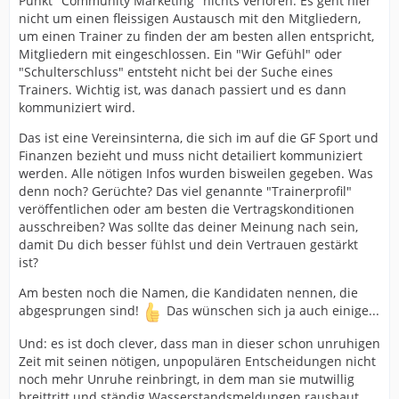
Punkt "Community Marketing" nichts verloren. Es geht hier
nicht um einen fleissigen Austausch mit den Mitgliedern,
um einen Trainer zu finden der am besten allen entspricht,
Mitgliedern mit eingeschlossen. Ein "Wir Gefühl" oder
"Schulterschluss" entsteht nicht bei der Suche eines
Trainers. Wichtig ist, was danach passiert und es dann
kommuniziert wird.
Das ist eine Vereinsinterna, die sich im auf die GF Sport und
Finanzen bezieht und muss nicht detailiert kommuniziert
werden. Alle nötigen Infos wurden bisweilen gegeben. Was
denn noch? Gerüchte? Das viel genannte "Trainerprofil"
veröffentlichen oder am besten die Vertragskonditionen
ausschreiben? Was sollte das deiner Meinung nach sein,
damit Du dich besser fühlst und dein Vertrauen gestärkt
ist?
Am besten noch die Namen, die Kandidaten nennen, die
abgesprungen sind!
Das wünschen sich ja auch einige...
Und: es ist doch clever, dass man in dieser schon unruhigen
Zeit mit seinen nötigen, unpopulären Entscheidungen nicht
noch mehr Unruhe reinbringt, in dem man sie mutwillig
breittritt und ständig Wasserstandsmeldungen raushaut,