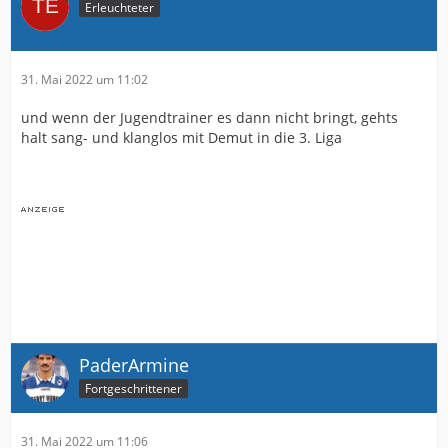
Erleuchteter
einige...
Und: es ist doch clever, dass man in dieser schon
unruhigen Zeit mit seinen nötigen, unpopulären
31. Mai 2022 um 11:02
Entscheidungen nicht noch mehr Unruhe reinbringt, in
dem man sie mutwillig breittritt und ständig
und wenn der Jugendtrainer es dann nicht bringt, gehts
Wasserstandsmeldungen raushaut, die sich dann nicht
halt sang- und klanglos mit Demut in die 3. Liga
bewahrheiten. Siehe andere Medienlandschaften im
Rheinland oder beim "Big City Club". Da wird alles an
die Öffentlichkeit gebracht und das Resultat ist meines
Erachtens nicht besser...
Stichwort "Vertrauen": Sollte SA vor dem 10.06 einen
Trainer präsentieren, hat er den Vertrauensvorschuss
übrigens geltend gemacht!
Ich hoffe, das wird dann auch anerkannt? Befürchte
aber nicht...
PaderArmine
Fortgeschrittener
Ich gehe auch davon aus, dass es nicht Ronald
McDonald wird, bin mir aber sicher, dass, egal wer
präsentiert wird, die gleichen Probleme wie FK zum
31. Mai 2022 um 11:06