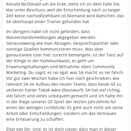
Ronald McDonald um die Ecke, stehe ich (in dem Falle SA)
Das ist eine Vereinsinterna, die sich im auf die GF Sport
klar unter Beschuss, weil die Entscheidung nach so langer
und Finanzen bezieht und muss nicht detailiert
Zeit keine nachvollziehbare ist.Niemand wird klatschen, das
kommuniziert werden. Alle nötigen Infos wurden
SA überhaupt einen Trainer gefunden hat.
bisweilen gegeben. Was denn noch? Gerüchte? Das viel
genannte "Trainerprofil" veröffentlichen oder am besten
Im Übrigens habe ich nicht gefordert, dass
die Vertragskonditionen ausschreiben? Was sollte das
Wasserstandsmeldungen abgegeben werden.
deiner Meinung nach sein, damit Du dich besser fühlst
Genausowenig wie man Absagen, Gesprächspartner oder
und dein Vertrauen gestärkt ist?
sonstige Quellen kommunizieren muss. Was aber
genausoviele User hier zurecht bemängeln, ist der Tanz auf
Am besten noch die Namen, die Kandidaten nennen,
der Klinge in der Kommunikaion, es geht um
die abgesprungen sind!
Das wünschen sich ja auch
Erwartungshaltungen und Mitnahme, eben Community
einige...
Marketing. Du sagst, es sei egal, was SA macht, es sei falsch.
Vor gut zwei Wochen habe ich hier noch geschrieben, wie
Und: es ist doch clever, dass man in dieser schon
relevant SA im Aufbau des neuen Teams, dass beide GF zu
unruhigen Zeit mit seinen nötigen, unpopulären
verlieren harter Tobak wäre (Rauswurf). SA hat viel richtig,
Entscheidungen nicht noch mehr Unruhe reinbringt, in
viel falsch und vieles unbequem gemacht und ich halte ihn
dem man sie mutwillig breittritt und ständig
in der Riege unserer GF Sport der letzten Jahrzehnte für
Wasserstandsmeldungen raushaut, die sich dann nicht
einen der wenigen Lichtblicke. Es geht auch nicht um seine
bewahrheiten. Siehe andere Medienlandschaften im
Arbeit oder Entscheidungen, sondern um das Vertrauen
Rheinland oder beim "Big City Club". Da wird alles an
eine Erneuerung zu schaffen.
die Öffentlichkeit gebracht und das Resultat ist meines
Erachtens nicht besser...
Zitat von Dir: Und: es ist doch clever, dass man in dieser