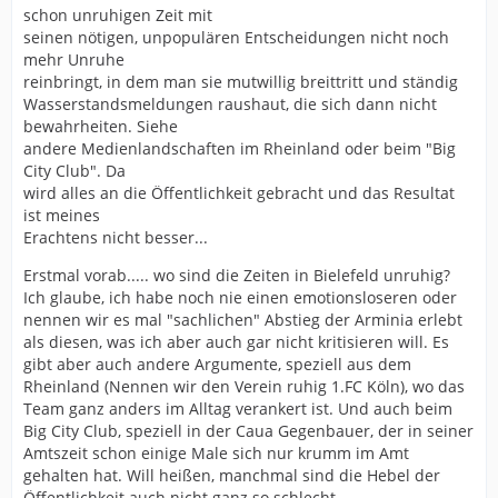
schon unruhigen Zeit mit
Stichwort "Vertrauen": Sollte SA vor dem 10.06 einen
seinen nötigen, unpopulären Entscheidungen nicht noch
Trainer präsentieren, hat er den Vertrauensvorschuss
mehr Unruhe
übrigens geltend gemacht!
reinbringt, in dem man sie mutwillig breittritt und ständig
Ich hoffe, das wird dann auch anerkannt? Befürchte
Wasserstandsmeldungen raushaut, die sich dann nicht
aber nicht...
bewahrheiten. Siehe
andere Medienlandschaften im Rheinland oder beim "Big
City Club". Da
Ich gehe auch davon aus, dass es nicht Ronald
wird alles an die Öffentlichkeit gebracht und das Resultat
McDonald wird, bin mir aber sicher, dass, egal wer
ist meines
präsentiert wird, die gleichen Probleme wie FK zum
Erachtens nicht besser...
Start haben wird. Nörgelei und Infragestellung der
Person an sich und das Zerreissen der Trainervita
Erstmal vorab..... wo sind die Zeiten in Bielefeld unruhig?
stehen bei vielen doch schon im Vordergrundm bevor
Ich glaube, ich habe noch nie einen emotionsloseren oder
der Ball rollt. Der letzte Trainerwechsel war doch das
nennen wir es mal "sachlichen" Abstieg der Arminia erlebt
beste Beispiel. Esgal wer kommt, er muss mit der Bürde
als diesen, was ich aber auch gar nicht kritisieren will. Es
leben, dass SA ihn während einer Scheissphase und
gibt aber auch andere Argumente, speziell aus dem
vielen Baustellen geholt hat. Schwer genug. Ich hoffe, es
Rheinland (Nennen wir den Verein ruhig 1.FC Köln), wo das
wird fairer zugehen als zuletzt.
Team ganz anders im Alltag verankert ist. Und auch beim
Big City Club, speziell in der Caua Gegenbauer, der in seiner
Es geht doch bei vielen gar nicht um Fakten und
Amtszeit schon einige Male sich nur krumm im Amt
Vertrauen, sondern einzig und allein um die schlechte
gehalten hat. Will heißen, manchmal sind die Hebel der
Stimmung auf Personen und Entscheidungen zu
Öffentlichkeit auch nicht ganz so schlecht.