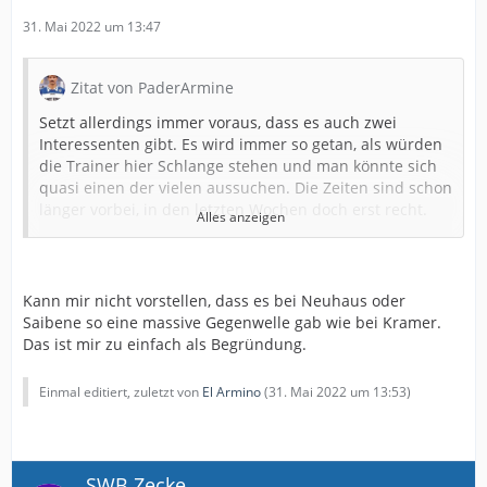
31. Mai 2022 um 13:47
Zitat von PaderArmine
Setzt allerdings immer voraus, dass es auch zwei
Interessenten gibt. Es wird immer so getan, als würden
die Trainer hier Schlange stehen und man könnte sich
quasi einen der vielen aussuchen. Die Zeiten sind schon
länger vorbei, in den letzten Wochen doch erst recht.
Alles anzeigen
Wir sind nicht alleine auf Trainersuche...
Das die Vereinskommunikation nicht die beste ist,
bestreite ich hingegen gar nicht. Da gibts deutlich Luft
Kann mir nicht vorstellen, dass es bei Neuhaus oder
nach oben und stinkt mir zum Teil auch gewaltig!
Saibene so eine massive Gegenwelle gab wie bei Kramer.
Das ist mir zu einfach als Begründung.
Hier gehts aber um die "Trainersuche": und da hat der
Einmal editiert, zuletzt von
El Armino
(
31. Mai 2022 um 13:53
)
Punkt "Community Marketing" nichts verloren. Es geht
hier nicht um einen fleissigen Austausch mit den
Mitgliedern, um einen Trainer zu finden der am besten
allen entspricht, Mitgliedern mit eingeschlossen. Ein
SWB Zecke