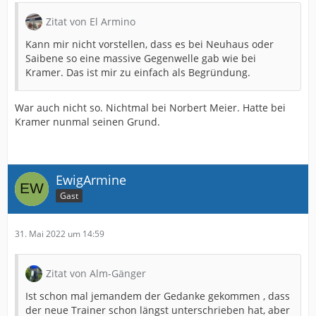
Es geht doch bei vielen gar nicht um Fakten und
Zitat von El Armino
Vertrauen, sondern einzig und allein um die schlechte
Stimmung auf Personen und Entscheidungen zu
Kann mir nicht vorstellen, dass es bei Neuhaus oder
transportieren und als Blitzableiter zu benutzen.
Saibene so eine massive Gegenwelle gab wie bei
Persönliche Befindlichkeiten und Nasenfaktor. Es ist
Kramer. Das ist mir zu einfach als Begründung.
quasi schexxx egal, wie es SA macht, er bietet immer
Angriffsfläche für "falsches Handeln".
War auch nicht so. Nichtmal bei Norbert Meier. Hatte bei
Kramer nunmal seinen Grund.
Siehe die Entwicklung in diesem Forum...
Daher bleibe ich dabei, ich finde die
"Nullkommunikation" bevor Fakten geschaffen wurden
weiterhin in Ordnung und gehe davon aus, dass ein
EwigArmine
neuer Trainer am 10.06. das Training leitet. Zusammen
Gast
mit dem ein oder anderem Neuzugang.
31. Mai 2022 um 14:59
Zitat von Alm-Gänger
Ist schon mal jemandem der Gedanke gekommen , dass
der neue Trainer schon längst unterschrieben hat, aber