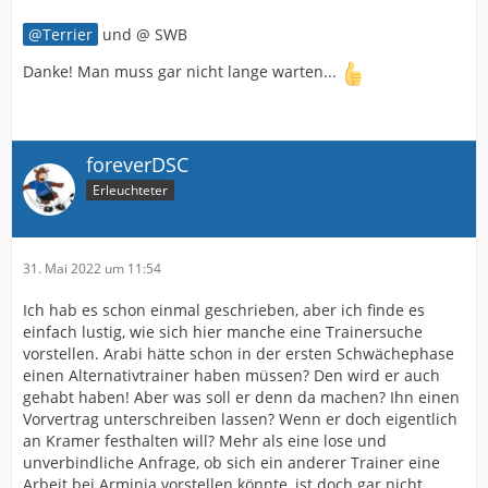
Start haben wird. Nörgelei und Infragestellung der
Person an sich und das Zerreissen der Trainervita
Terrier
und @ SWB
stehen bei vielen doch schon im Vordergrundm bevor
der Ball rollt. Der letzte Trainerwechsel war doch das
Danke! Man muss gar nicht lange warten...
beste Beispiel. Esgal wer kommt, er muss mit der Bürde
leben, dass SA ihn während einer Scheissphase und
vielen Baustellen geholt hat. Schwer genug. Ich hoffe, es
wird fairer zugehen als zuletzt.
foreverDSC
Erleuchteter
Es geht doch bei vielen gar nicht um Fakten und
Vertrauen, sondern einzig und allein um die schlechte
Stimmung auf Personen und Entscheidungen zu
transportieren und als Blitzableiter zu benutzen.
31. Mai 2022 um 11:54
Persönliche Befindlichkeiten und Nasenfaktor. Es ist
quasi schexxx egal, wie es SA macht, er bietet immer
Ich hab es schon einmal geschrieben, aber ich finde es
Angriffsfläche für "falsches Handeln".
einfach lustig, wie sich hier manche eine Trainersuche
vorstellen. Arabi hätte schon in der ersten Schwächephase
Siehe die Entwicklung in diesem Forum...
einen Alternativtrainer haben müssen? Den wird er auch
gehabt haben! Aber was soll er denn da machen? Ihn einen
Daher bleibe ich dabei, ich finde die
Vorvertrag unterschreiben lassen? Wenn er doch eigentlich
"Nullkommunikation" bevor Fakten geschaffen wurden
an Kramer festhalten will? Mehr als eine lose und
weiterhin in Ordnung und gehe davon aus, dass ein
unverbindliche Anfrage, ob sich ein anderer Trainer eine
neuer Trainer am 10.06. das Training leitet. Zusammen
Arbeit bei Arminia vorstellen könnte, ist doch gar nicht
mit dem ein oder anderem Neuzugang.