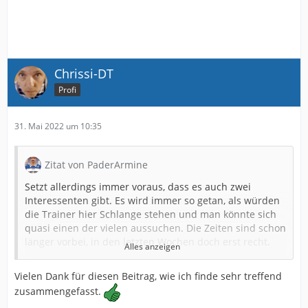
Chrissi-DT
Profi
31. Mai 2022 um 10:35
Zitat von PaderArmine
Setzt allerdings immer voraus, dass es auch zwei
Interessenten gibt. Es wird immer so getan, als würden
die Trainer hier Schlange stehen und man könnte sich
quasi einen der vielen aussuchen. Die Zeiten sind schon
länger vorbei, in den letzten Wochen doch erst recht.
Alles anzeigen
Wir sind nicht alleine auf Trainersuche...
Vielen Dank für diesen Beitrag, wie ich finde sehr treffend
Das die Vereinskommunikation nicht die beste ist,
zusammengefasst.
bestreite ich hingegen gar nicht. Da gibts deutlich Luft
nach oben und stinkt mir zum Teil auch gewaltig!