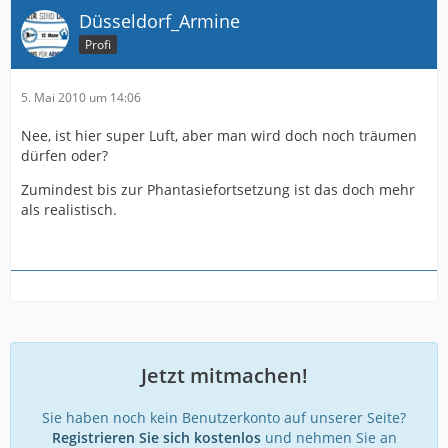
"Ich möchte gerne einmal Süd"
Düsseldorf_Armine
"Tut mir leid, die Süd ist ausverkauft"
Profi
"Gut, dann eben, Block J"
"Auch da nichts mehr zu machen"
"Ach wissen Sie was, dann geben Sie mir die Ost, die
5. Mai 2010 um 14:06
wollte ich eh schon immer mal besuchen. Aber geben
Nee, ist hier super Luft, aber man wird doch noch träumen
Sie mir gleich 5 Tickets, denn da nehme ich meine
dürfen oder?
Familie mit, auf der Süd geht das ja nicht"
Zumindest bis zur Phantasiefortsetzung ist das doch mehr
(Phantasiefortsetzung des Dialogs)
als realistisch.
"Tut mir leid, aber auch da ist nichts mehr frei, es gibt
nur noch Restkarten auf West". (Ok, das wäre wirklich zu
schön um wahr zu sein).
Jetzt mitmachen!
Sie haben noch kein Benutzerkonto auf unserer Seite?
Registrieren Sie sich kostenlos
und nehmen Sie an