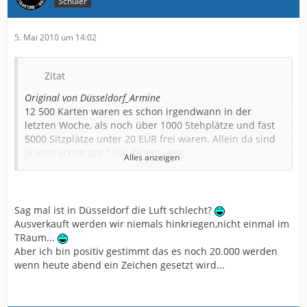
Schüler
5. Mai 2010 um 14:02
Zitat
Original von Düsseldorf_Armine
12 500 Karten waren es schon irgendwann in der
letzten Woche, als noch über 1000 Stehplätze und fast
5000 Sitzplätze unter 20 EUR frei waren. Allein da sind
ja jetzt schon gut 1500 Tickets weg.
Alles anzeigen
Eine wirklich echte Zahl scheint es aber derzeit nicht zu
geben. Vielleicht könnte ja jemand, der ohnehin noch
ein Ticket kauft, mal in der Geschäftsstelle
Sag mal ist in Düsseldorf die Luft schlecht?
nachhorchen. Eine aktuelle Zahl wäre da auf jeden Fall
Ausverkauft werden wir niemals hinkriegen,nicht einmal im
mal interessant.
TRaum...
Aber ich bin positiv gestimmt das es noch 20.000 werden
Sicher scheint auf jeden Fall, dass es noch in jeder
wenn heute abend ein Zeichen gesetzt wird...
Kategorie Karten gibt und das muss sich dringend
ändern. Ich möchte folgenden Dialog an den VVK-Stellen
hören: