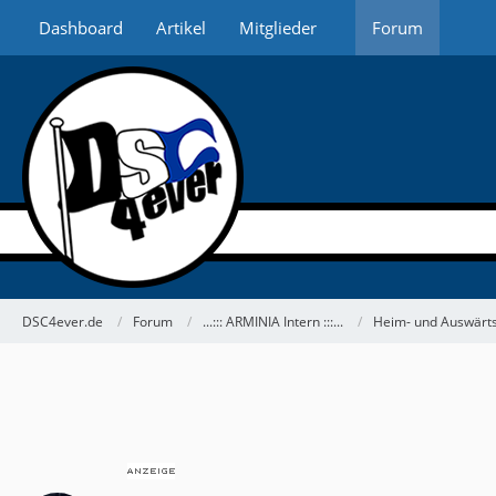
Dashboard
Artikel
Mitglieder
Forum
DSC4ever.de
Forum
...::: ARMINIA Intern :::...
Heim- und Auswärts