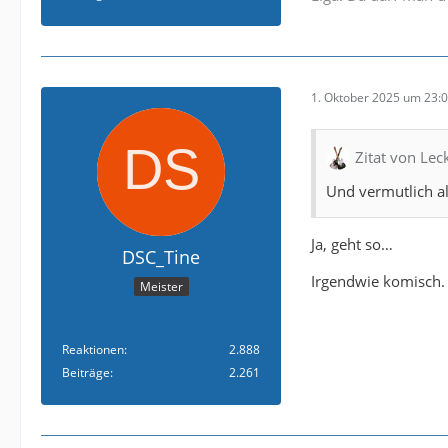
1. Oktober 2025 um 23:
Zitat von Le
Und vermutlich all
Ja, geht so…
DSC_Tine
Irgendwie komisch.
Meister
Reaktionen
2.888
Beiträge
2.261