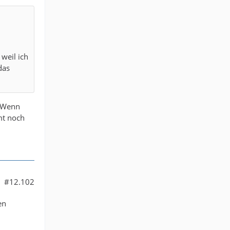
weil ich
das
. Wenn
mt noch
#12.102
en