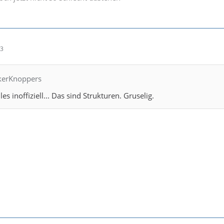
03
ckerKnoppers
es inoffiziell... Das sind Strukturen. Gruselig.