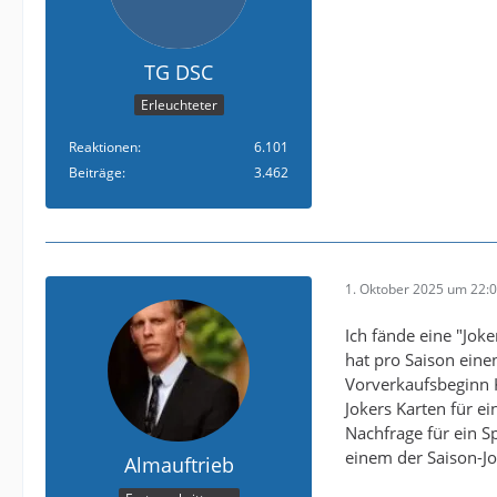
TG DSC
Erleuchteter
Reaktionen
6.101
Beiträge
3.462
1. Oktober 2025 um 22:
Ich fände eine "Jok
hat pro Saison eine
Vorverkaufsbeginn K
Jokers Karten für e
Nachfrage für ein Sp
einem der Saison-J
Almauftrieb