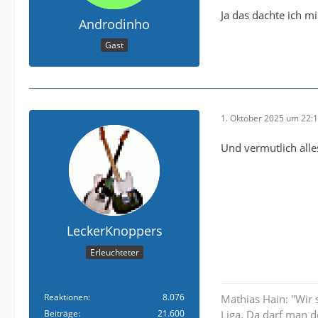
Ja das dachte ich m
Androdinho
Gast
1. Oktober 2025 um 22:
Und vermutlich alles 
LeckerKnoppers
Erleuchteter
Reaktionen
8.076
Mathias Hain: "Wir 
Beiträge
21.600
Liga. Da darf man d