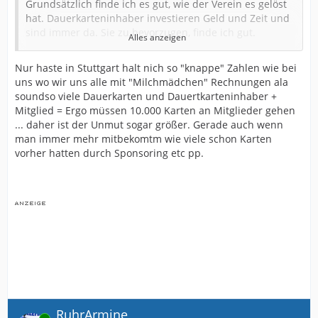
Grundsätzlich finde ich es gut, wie der Verein es gelöst
hat. Dauerkarteninhaber investieren Geld und Zeit und
sind immer da. Sie zu bevorzugen, finde ich gut.
Alles anzeigen
Allerdings wohne ich auch im Umfeld und hätte
theoretisch die Möglichkeit, eine Dauerkarte zu haben.
Nur haste in Stuttgart halt nich so "knappe" Zahlen wie bei
uns wo wir uns alle mit "Milchmädchen" Rechnungen ala
Wenn man weiter weg wohnt, sieht das schon anders
soundso viele Dauerkarten und Dauertkarteninhaber +
aus.
Mitglied = Ergo müssen 10.000 Karten an Mitglieder gehen
Trotzdem war als Arminia-Mitglied die Chance, an eine
... daher ist der Unmut sogar größer. Gerade auch wenn
Karte zu kommen, sicherlich so hoch, wie nirgends
man immer mehr mitbekomtm wie viele schon Karten
sonst. Die Enttäuschung ist da sicher größer, wenn es
vorher hatten durch Sponsoring etc pp.
nicht klappt.
Und ich schätze, in Stuttgart wird auch nicht jedes
Mitglied, das nicht zum Zug gekommen ist,
Informationen über die genaue Ticketanzahl und
Vergabemodalitäten bekommen.
Wo ich Euch hier aber Recht gebe: Eine Phase 3 mit
Neumitgliedern durchzuführen, während in Phase 2
„Altmitglieder“ leer ausgegangen sind, dürfte es auf
keinen Fall geben.
RuhrArmine