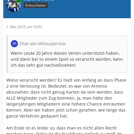
Online
Aber gibt es ja vielleicht auch nicht.
Erleuchteter
Mir tut es ehrlich für jeden hier leid, die/der eine
Absage bekommen hat.
1. Mai 2025 um 10:03
Das fühlt sich sicher scheiße an.
Ich hoffe, der Verein denkt sich da noch ne Nettigkeit
Zitat von Milasuperstar
aus…
Wenn Leute 20 Jahre diesen Verein unterstützt haben,
und dann bei so einem Spiel so verarscht würden, kann
ich das sehr gut nachvollziehen!
Wieso verarscht werden? Es hieß von Anfang an dass Phase
2 eine Verlosung ist. Bedeutet, es war von Arminia
abzusehen, dass nicht genug Karten da sein werden, dass
ALLE Mitglieder zum Zug kommen. Ja, man hätte den
längerjährigen Mitgliedern eine höhere Chance einräumen
können. Aber wir haben jetzt schon gesehen, wie lange das
ganze Verfahren gedauert hat.
Am Ende ist es leider so, dass man es nicht allen Recht
machen kann. Dafür ist die Nachfrage einfach zu groß im