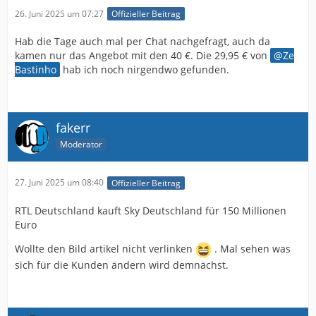
26. Juni 2025 um 07:27
Offizieller Beitrag
Hab die Tage auch mal per Chat nachgefragt, auch da
kamen nur das Angebot mit den 40 €. Die 29,95 € von
Ze
Bastinho
hab ich noch nirgendwo gefunden.
fakerr
Moderator
27. Juni 2025 um 08:40
Offizieller Beitrag
RTL Deutschland kauft Sky Deutschland für 150 Millionen
Euro
Wollte den Bild artikel nicht verlinken
. Mal sehen was
sich für die Kunden ändern wird demnächst.