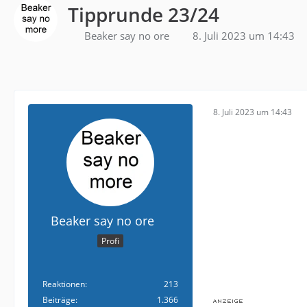
Tipprunde 23/24
Beaker say no ore
8. Juli 2023 um 14:43
8. Juli 2023 um 14:43
Beaker say no ore
Profi
Reaktionen
213
Beiträge
1.366