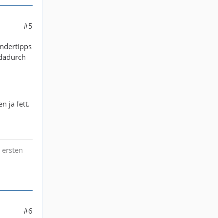
#5
ndertipps
 dadurch
n ja fett.
 ersten
#6