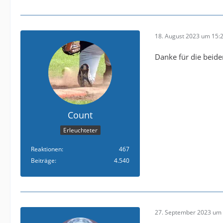
18. August 2023 um 15:
Danke für die beide
Count
Erleuchteter
Reaktionen
467
Beiträge
4.540
27. September 2023 um 