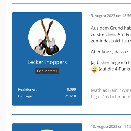
5. August 2023 um 18:5
Aus dem Grund habe
zu streichen. Am En
zumindest nicht zu 
Aber krass, dass es 
LeckerKnoppers
Ja, bisher liege ich
(auf die 4 Punkt
Erleuchteter
Reaktionen
8.099
Mathias Hain: "Wir 
Beiträge
21.618
Liga. Da darf man d
18. August 2023 um 14: