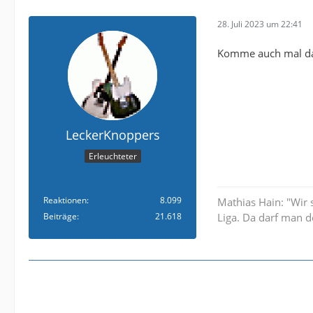
28. Juli 2023 um 22:41
Komme auch mal dazu
LeckerKnoppers
Erleuchteter
Reaktionen
8.099
Mathias Hain: "Wir 
Beiträge
21.618
Liga. Da darf man d