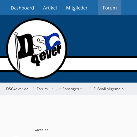
Dashboard
Artikel
Mitglieder
Forum
DSC4ever.de
Forum
...::: Sonstiges :::...
Fußball allgemein