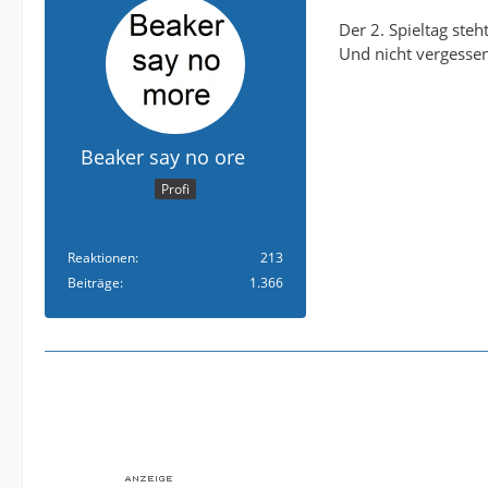
Der 2. Spieltag ste
Und nicht vergessen
Beaker say no ore
Profi
Reaktionen
213
Beiträge
1.366