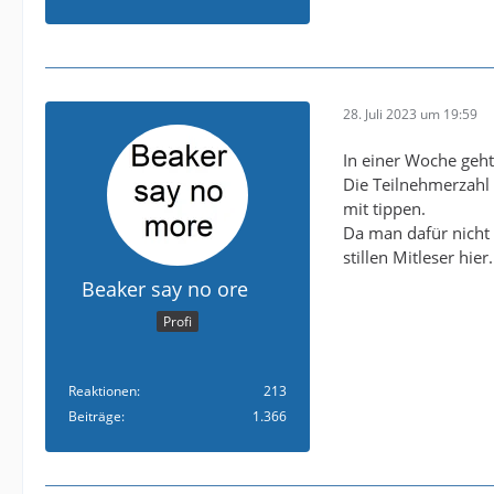
28. Juli 2023 um 19:59
In einer Woche geht 
Die Teilnehmerzahl 
mit tippen.
Da man dafür nicht 
stillen Mitleser hier.
Beaker say no ore
Profi
Reaktionen
213
Beiträge
1.366