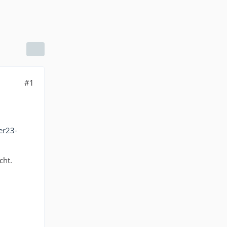
#1
er23-
cht.