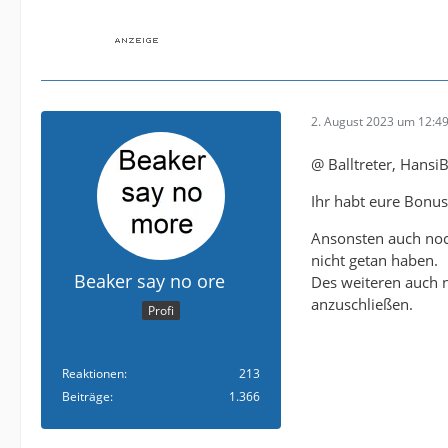
2. August 2023 um 12:4
@ Balltreter, Hansi
Ihr habt eure Bonus
Ansonsten auch nochm
nicht getan haben.
Beaker say no ore
Des weiteren auch 
anzuschließen.
Profi
Reaktionen
213
Beiträge
1.366