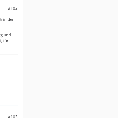
#102
h in den
rg und
, für
#103