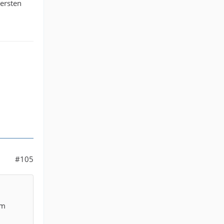
 ersten
#105
em