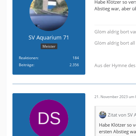
Habe Klötzer so ver
Abstieg war, aber 
Glöm aldrig bort v
SV Aquarium 71
Glöm aldrig bort all 
Meister
Reaktionen
184
Beiträge
2.356
Aus der Hymne des 
21. November 2023 um 
Zitat von SV
Habe Klötzer so v
ersten Abstieg wa