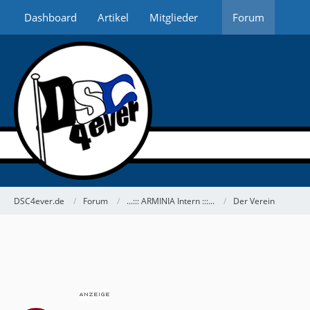
Dashboard
Artikel
Mitglieder
Forum
DSC4ever.de
Forum
...::: ARMINIA Intern :::...
Der Verein