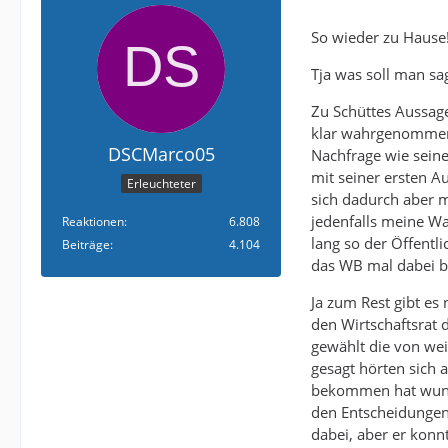
So wieder zu Hause
Tja was soll man sa
Zu Schüttes Aussage
klar wahrgenommen 
DSCMarco05
Nachfrage wie seine
mit seiner ersten A
Erleuchteter
sich dadurch aber m
jedenfalls meine Wa
Reaktionen
6.808
lang so der Öffentli
Beiträge
4.104
das WB mal dabei bl
Ja zum Rest gibt es 
den Wirtschaftsrat 
gewählt die von wei
gesagt hörten sich 
bekommen hat wunder
den Entscheidungen,
dabei, aber er konn