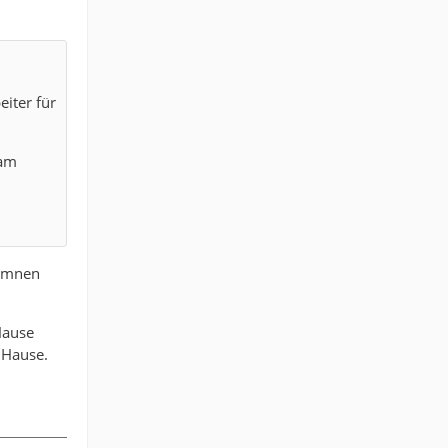
eiter für
 am
Hymnen
Hause
 Hause.