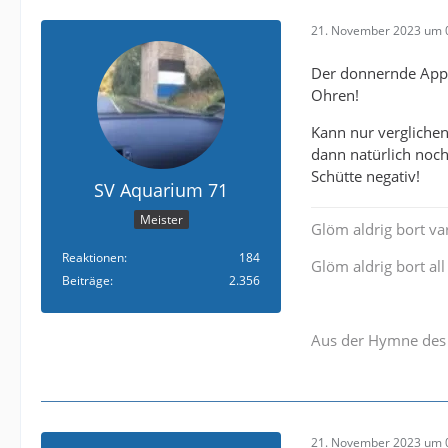
21. November 2023 um 
Der donnernde Appla
Ohren!
Kann nur verglichen
dann natürlich noch
Schütte negativ!
SV Aquarium 71
Meister
Glöm aldrig bort v
Reaktionen
184
Glöm aldrig bort all 
Beiträge
2.356
Aus der Hymne des 
21. November 2023 um 