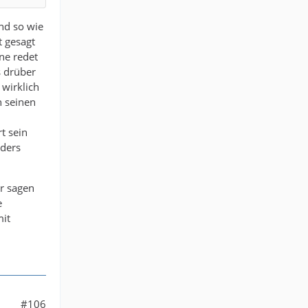
nd so wie
t gesagt
ne redet
s drüber
wirklich
n seinen
t sein
nders
r sagen
e
mit
#106