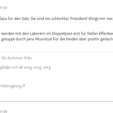
01:03
us für den Satz: Sie sind ein schlechter Präsident! Klingt mir noc
 werden mit den Laberern im Doppelpass erst für Stefan Effenbe
 getoppt durch Jana Wosnitza! Für die beiden aber positiv gedacht
ar Du kommer ifrån
glädje och all sorg, sorg, sorg
Helsingborg IF
01:08