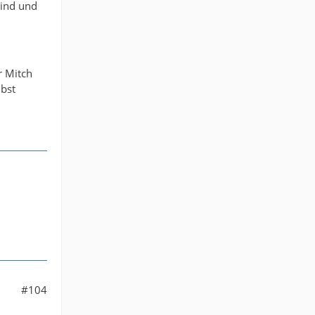
Wind und
r Mitch
lbst
#104