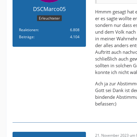
DSCMarco05
Hmmm gesagt hat er 
er es sagte wollte e
Erleuchteter
sondern nur dass es
Reaktionen
6.808
und dem Volk nach 
Beiträge
4.104
in meiner Wahrnehmu
der alles anders e
Auftritt auch nachv
schließlich auch ge
sollten in solchen 
konnte ich nicht wä
Ach ja zur Abstimm
Gott sei Dank ist d
bindende Abstimmun
befassen:)
21. November 2023 um 