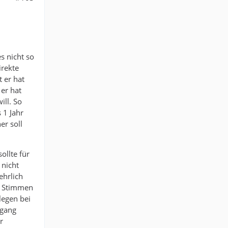
s nicht so
irekte
 er hat
er hat
ill. So
 1 Jahr
er soll
ollte für
 nicht
ehrlich
en Stimmen
legen bei
rgang
r