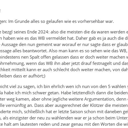
!
gen: Im Grunde alles so gelaufen wie es vorhersehbar war.
 bezgl seines Ende 2024: also die meisten die da waren werden e
haben wie es das WB vermeldet hat. Daher gab es ja auch die d
 Aussage den nun gemeint war worauf er nur sagte dass er glaubt
ussage alles beantwortet. Also man kann es so sehen wie das WB, 
indestens nen Spalt offen gelassen dass er doch weiter machen w
hrnehmung, wenn das WB ihn aber jetzt drauf festnagelt und das
chkeit mitteilt kann er auch schlecht doch weiter machen, von dah
eiben dass er aufhört;)
nicht viel zu sagen, ich bin ehrlich wen ich nun von den 5 wählen s
da habe ich mich schwer getan. Habe letztendlich dann die beiden
ter weg kamen, aber ohne jegliche weitere Argumentation, denn 
alle vernünftig an. Dass aber ausgerechnet der Klötzer die meist
te mich, schließlich hat er letzte Saison schon mit daneben ge
 als einzigster der neu zu wählenden war er ja schon beim Unte
te halt am lautesten reden und zwar genau mit den Worten die wi