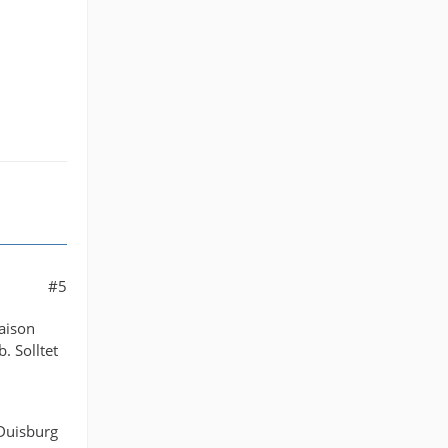
#5
Saison
 Solltet
 Duisburg