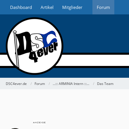
Dashboard
Artikel
Mitglieder
Forum
DSC4ever.de
Forum
...::: ARMINIA Intern :::...
Das Team