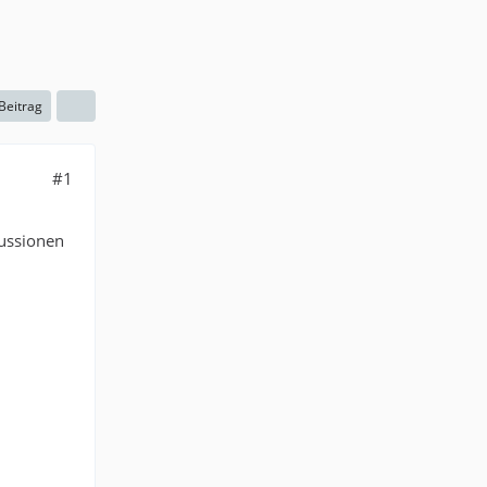
 Beitrag
#1
kussionen