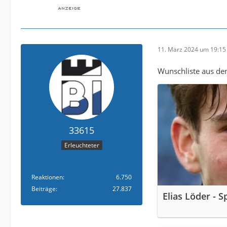
11. März 2024 um 19:15
Wunschliste aus den 
33615
Erleuchteter
Reaktionen
6.750
Beiträge
27.837
Elias Löder - S