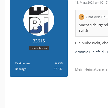
11. März 2024 um 09:17
Zitat von Phi
Macht sich irgend
auf ;)?
33615
Die Mühe nicht, abe
Erleuchteter
Arminia Bielefeld -
Reaktionen
6.750
Beiträge
27.837
Mein Heimatverein 