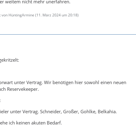
ber weitem nicht mehr unerfahren.
zt von HüntingArmine (
11. März 2024 um 20:18
)
kritzelt:
rwart unter Vertrag. Wir benötigen hier sowohl einen neuen
ch Reservekeeper.
:
ieler unter Vertrag. Schneider, Großer, Gohlke, Belkahia.
sehe ich keinen akuten Bedarf.