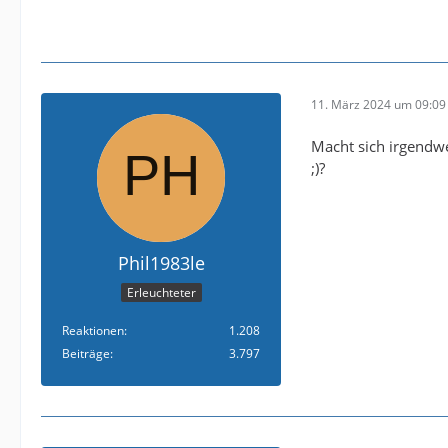
11. März 2024 um 09:09
Macht sich irgendwe
;)?
Phil1983le
Erleuchteter
Reaktionen
1.208
Beiträge
3.797