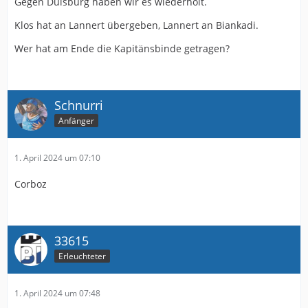
Gegen Duisburg haben wir es wiederholt.
Klos hat an Lannert übergeben, Lannert an Biankadi.
Wer hat am Ende die Kapitänsbinde getragen?
Schnurri
Anfänger
1. April 2024 um 07:10
Corboz
33615
Erleuchteter
1. April 2024 um 07:48