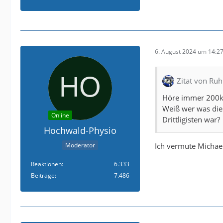
6. August 2024 um 14:2
Zitat von Ru
Höre immer 200k is
Weiß wer was die 
Online
Drittligisten war?
Hochwald-Physio
Ich vermute Michael
Moderator
Reaktionen
6.333
Beiträge
7.486