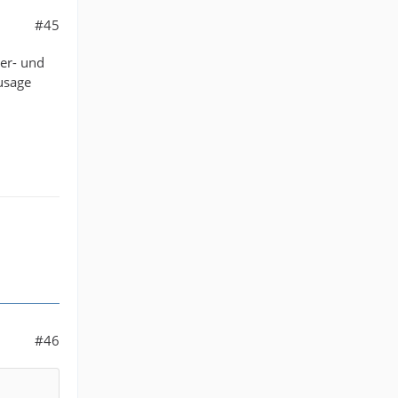
#45
her- und
usage
#46