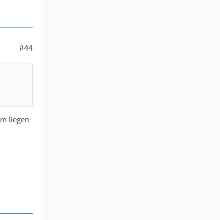
#44
hm liegen