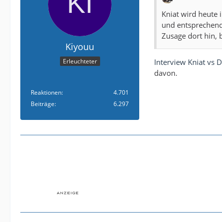
Kniat wird heute i
und entsprechend 
Zusage dort hin, 
Kiyouu
Interview Kniat vs
Erleuchteter
davon.
Reaktionen
4.701
Beiträge
6.297