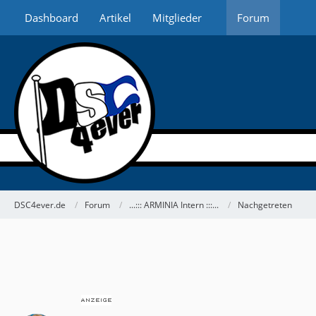
Dashboard
Artikel
Mitglieder
Forum
DSC4ever.de
Forum
...::: ARMINIA Intern :::...
Nachgetreten