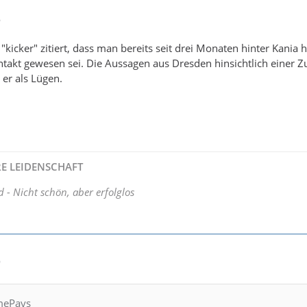
6
"kicker" zitiert, dass man bereits seit drei Monaten hinter Kania 
takt gewesen sei. Die Aussagen aus Dresden hinsichtlich einer Z
 er als Lügen.
HRE LEIDENSCHAFT
d - Nicht schön, aber erfolglos
9
imePays