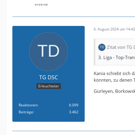
6. August 2024 um 14:4
Zitat von TG
3. Liga - Top-Tra
Kania schiebt sich d
TG DSC
könnten, zu denen T
Erleuchteter
Gürleyen, Borkowski
Reaktionen
6.099
Beiträge
3.462