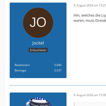
9. August 2024 um 15:2
Hm, welches die Lüg
waren, muss Dresden
Jockel
Erleuchteter
Reaktionen
5.040
Beiträge
3.537
9. August 2024 um 15:3