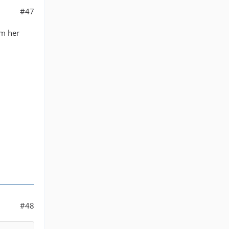
#47
hm her
#48