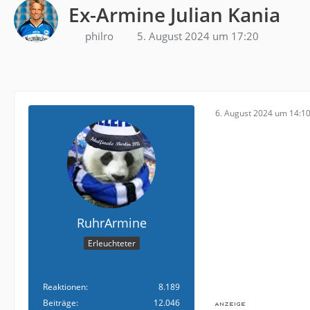
Ex-Armine Julian Kania
philro
5. August 2024 um 17:20
6. August 2024 um 14:1
RuhrArmine
Erleuchteter
Reaktionen
8.189
Beiträge
12.046