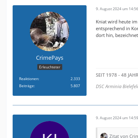
9. August 2024 um 14:5
Kniat wird heute im 
entsprechend in Kon
dort hin, bezeichnet
CrimePays
Erleuchteter
SEIT 1978 - 48 JA
Reaktionen
2.333
Beiträge
5.807
DSC Arminia Bielefel
9. August 2024 um 14:5
Zitat von Cr