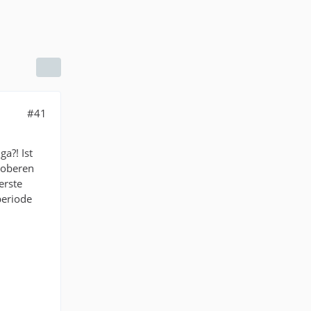
#41
ga?! Ist
m oberen
erste
periode