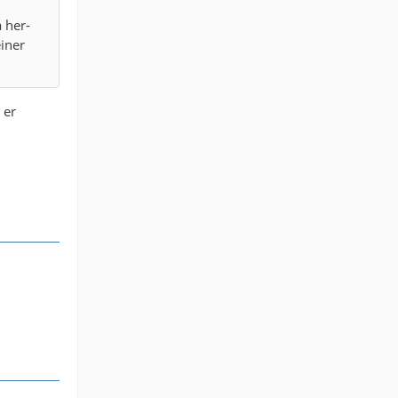
a her-
iner
 er