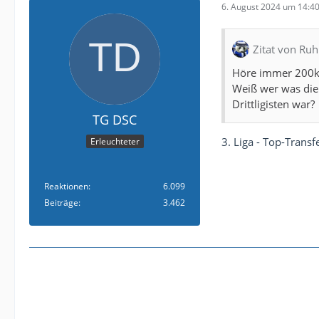
6. August 2024 um 14:4
Zitat von Ru
Höre immer 200k is
Weiß wer was die 
Drittligisten war?
TG DSC
3. Liga - Top-Transf
Erleuchteter
Reaktionen
6.099
Beiträge
3.462