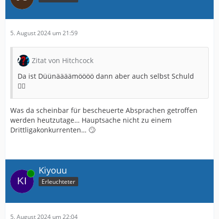
5. August 2024 um 21:59
Zitat von Hitchcock
Da ist Düünäääämöööö dann aber auch selbst Schuld
🤷‍♂️
Was da scheinbar für bescheuerte Absprachen getroffen
werden heutzutage… Hauptsache nicht zu einem
Drittligakonkurrenten… 🙄
Kiyouu
Online
Erleuchteter
5. August 2024 um 22:04