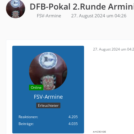
DFB-Pokal 2.Runde Armini
FSV-Armine
27. August 2024 um 04:26
27. August 2024 um 04:
Online
FSV-Armine
Erleuchteter
Reaktionen
4.205
Beiträge
4.035