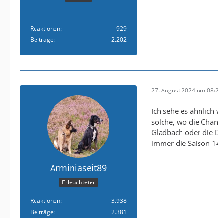
Reaktionen
929
Beiträge
2.202
27. August 2024 um 08:
Ich sehe es ähnlich
solche, wo die Chan
Gladbach oder die 
immer die Saison 14
Arminiaseit89
Erleuchteter
Reaktionen
3.938
Beiträge
2.381