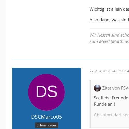
Wichtig ist allein 
Also dann, was sin
Wir Hessen sind sch
zum Meer! (Matthias 
27. August 2024 um 06:
Zitat von FS
So, liebe Freunde
Runde an !
Ab sofort darf sp
DSCMarco05
Mein Wunsch wäre 
Erleuchteter