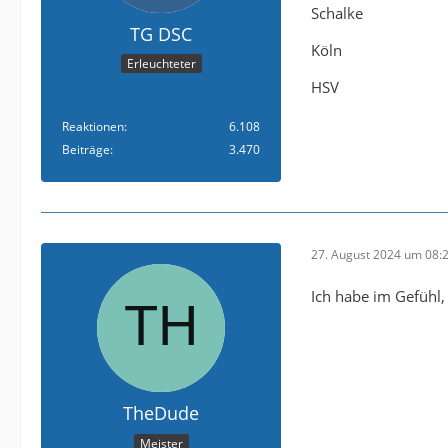
Schalke
TG DSC
Köln
Erleuchteter
HSV
Reaktionen
6.108
Beiträge
3.470
27. August 2024 um 08:
Ich habe im Gefühl,
TheDude
Meister