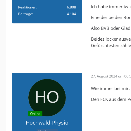
Darmstadt,
Ich habe immer iwi
Reaktionen
6.808
zur Not auch so w
Beiträge
4.104
Eine der beiden Bor
Wichtig ist allei
Also BVB oder Glad
Also dann, was s
Beides locker ausve
Gefürchtesten zähl
27. August 2024 um 06:
Wie immer bei mir:
Den FCK aus dem Po
Online
Hochwald-Physio