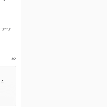
 Zugang
#2
 2.
der