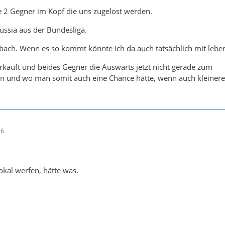
e 2 Gegner im Kopf die uns zugelost werden.
as wie Elversberg.
ussia aus der Bundesliga.
n das Weiterkommen!
bach. Wenn es so kommt könnte ich da auch tatsächlich mit lebe
ind eure Wünsche?
rkauft und beides Gegner die Auswärts jetzt nicht gerade zum
en und wo man somit auch eine Chance hätte, wenn auch kleiner
56
kal werfen, hätte was.