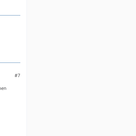
#7
men