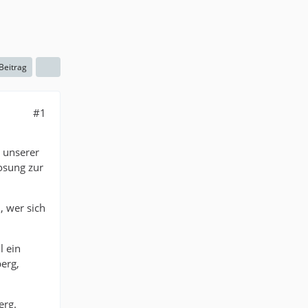
 Beitrag
#1
 unserer
osung zur
, wer sich
l ein
berg,
erg.