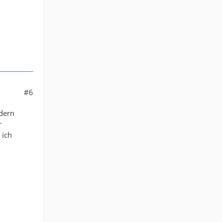
#6
ndern
r
 ich