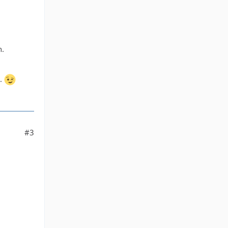
n.
e.
#3