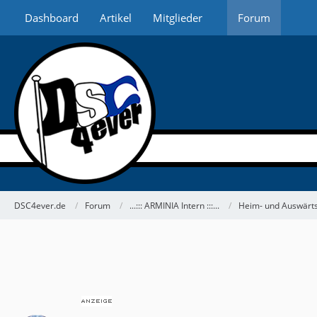
Dashboard
Artikel
Mitglieder
Forum
DSC4ever.de
Forum
...::: ARMINIA Intern :::...
Heim- und Auswärts