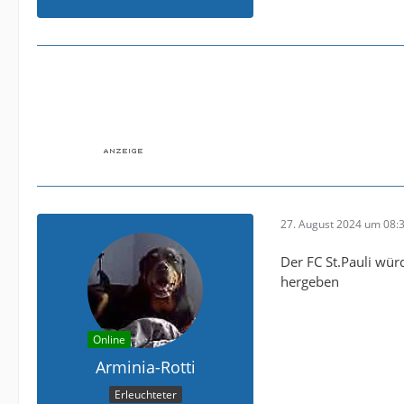
27. August 2024 um 08:
Der FC St.Pauli wü
hergeben
Online
Arminia-Rotti
Erleuchteter