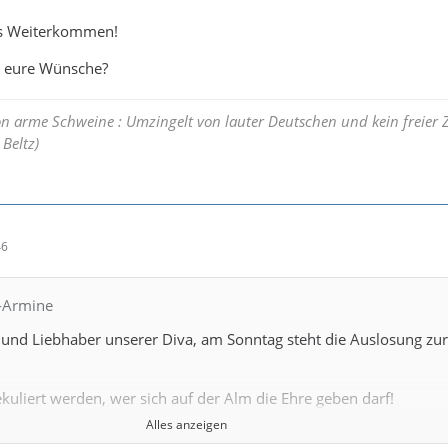
das Weiterkommen!
d eure Wünsche?
on arme Schweine : Umzingelt von lauter Deutschen und kein freier
Beltz)
46
V-Armine
 und Liebhaber unserer Diva, am Sonntag steht die Auslosung zur
ekuliert werden, wer sich auf der Alm die Ehre geben darf!
Alles anzeigen
auf jeden Fall ein machbarer Zweitligist a la Nürnberg, Fürth o