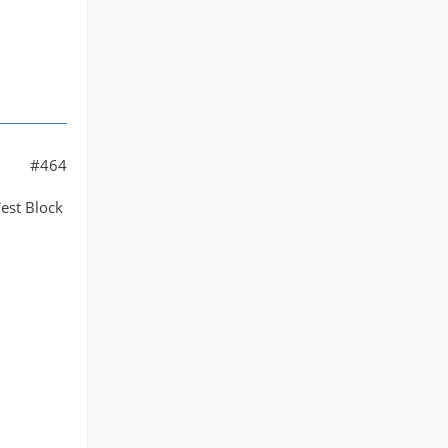
m in
30k +
#464
est Block