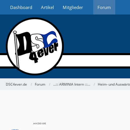
Dashboard
Artikel
Mitglieder
Forum
DSC4ever.de
Forum
...::: ARMINIA Intern :::...
Heim- und Auswärts