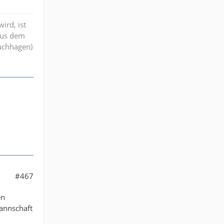
ird, ist
aus dem
ruchhagen)
#467
en
Mannschaft