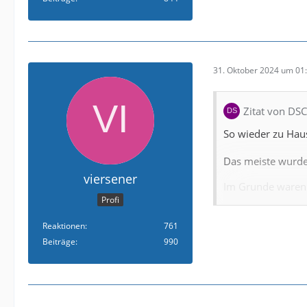
31. Oktober 2024 um 01
Zitat von DS
So wieder zu Hau
Das meiste wurde
viersener
Im Grunde waren 
Profi
auch er hat richti
würden nen Stern
Reaktionen
761
er hatte einfach 
Beiträge
990
mental blockiert.
Aber sonst war e
Mitch und seinem 
!