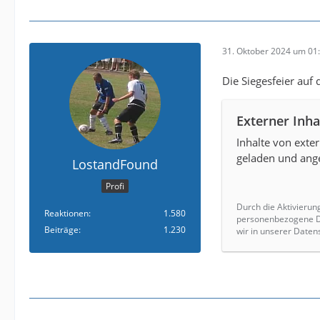
31. Oktober 2024 um 01
Die Siegesfeier auf 
Externer Inha
Inhalte von exte
geladen und ange
LostandFound
Profi
Durch die Aktivierun
Reaktionen
1.580
personenbezogene Da
Beiträge
1.230
wir in unserer Daten