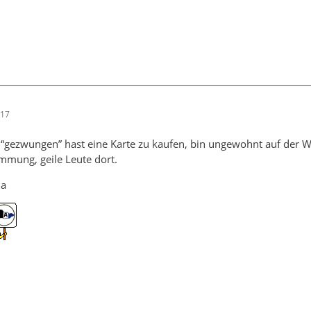
einfach noch etwas und hoffen dass die Jungs am Sonntag trotzde
 abliefern werden. Denn Pokal ist sehr wichtig für die Kohle (8
n Achtelfinale - Prämien), aber die Liga bleibt nun mal das viel
wir wieder in die 2 Liga kommen.
n, auf nen geilen Sieg heute
:17
“gezwungen” hast eine Karte zu kaufen, bin ungewohnt auf der W
immung, geile Leute dort.
 a