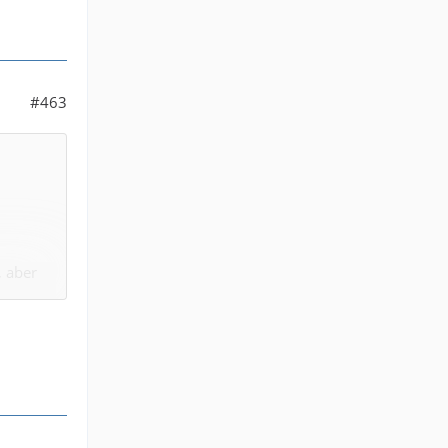
#463
, aber
d alle
glaube
as
von
llt. Top