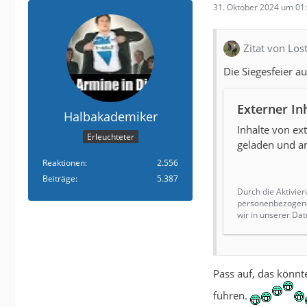
31. Oktober 2024 um 01
Zitat von Lo
Die Siegesfeier a
Externer In
Halbakademiker
Inhalte von e
Erleuchteter
geladen und an
Reaktionen
2.556
Beiträge
5.387
Durch die Aktivier
personenbezogene 
wir in unserer Dat
Pass auf, das könnt
führen.