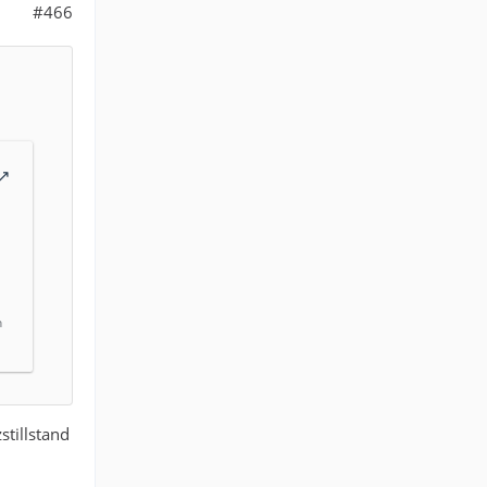
#466
n
stillstand