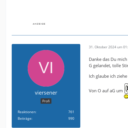
Genießen wir es 
Wiesbaden nochmal
Zuschauereinnahme
wichtigere damit 
So Prost zusamme
31. Oktober 2024 um 01
Danke das Du mich 
G gelandet, tolle St
Ich glaube ich ziehe
Von O auf aG um
viersener
Profi
Reaktionen
761
Beiträge
990