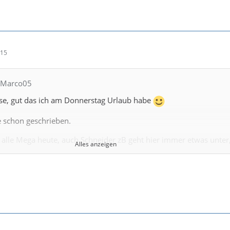
:15
CMarco05
se, gut das ich am Donnerstag Urlaub habe
 schon geschrieben.
alle Mega heute, auch Schneider zB geht hier immer etwas unter
Alles anzeigen
g gut gefightet. Wie gesagt könnte jetzt alle einzeln durchgehen un
chen bekommen. Noah vielleicht etwas der Ausreißer heute, ich 
die 2 Pokalrunde letzte Saison im Hinterkopf und war dadurch etw
s echt eine Top Teamleistung und man muss es klar sagen, auch 
Staff war es Super gecoacht und sehr gut auf den Gegner eingeste