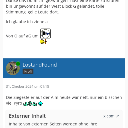
Danke das Du mich “gezwungen” hast eine Karte zu kaufen,
Prämien), aber die Liga bleibt nun mal das viel
bin ungewohnt auf der West Block G gelandet, tolle
wichtigere damit wir wieder in die 2 Liga kommen.
Stimmung, geile Leute dort.
So Prost zusammen, auf nen geilen Sieg heute
Ich glaube ich ziehe a
Von O auf aG um
Online
LostandFound
Profi
31. Oktober 2024 um 01:18
Die Siegesfeier auf der Alm heute war nett, nur ein bisschen
viel Pyro
Externer Inhalt
x.com
Inhalte von externen Seiten werden ohne Ihre