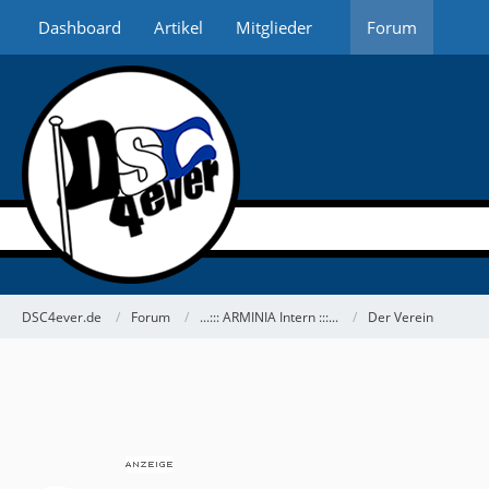
Dashboard
Artikel
Mitglieder
Forum
DSC4ever.de
Forum
...::: ARMINIA Intern :::...
Der Verein