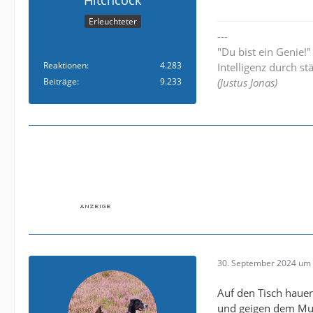
Hitchcock
Erleuchteter
---
"Du bist ein Genie!
Reaktionen
4.283
Intelligenz durch st
Beiträge
9.233
(Justus Jonas)
30. September 2024 um 
Auf den Tisch hauen
und geigen dem Mut