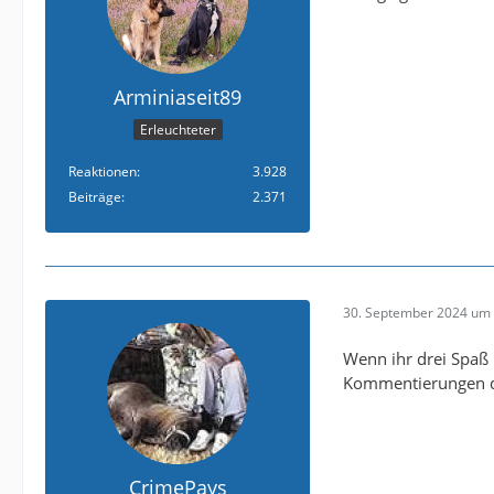
Arminiaseit89
Erleuchteter
Reaktionen
3.928
Beiträge
2.371
30. September 2024 um 
Wenn ihr drei Spaß h
Kommentierungen d
CrimePays