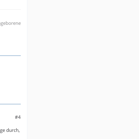
angeborene
#4
ige durch,