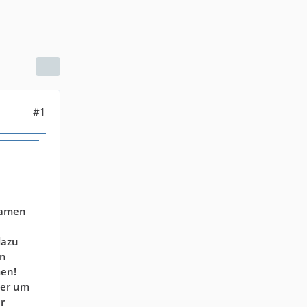
#1
Namen
dazu
en
men!
ber um
r