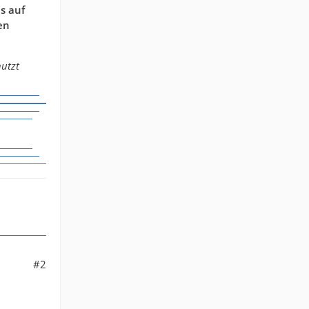
s auf
en
nutzt
#2