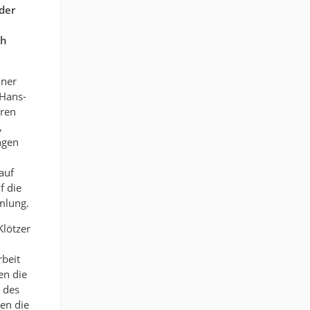
der
ch
iner
 Hans-
hren
,
ngen
auf
f die
mlung.
Klötzer
rbeit
en die
 des
en die