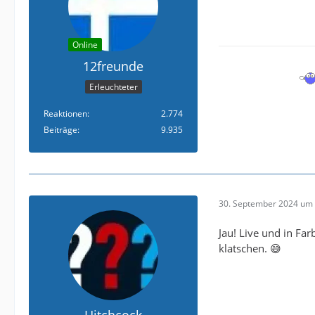
Online
12freunde
Erleuchteter
Reaktionen
2.774
Beiträge
9.935
30. September 2024 um 
Jau! Live und in Fa
klatschen. 😅