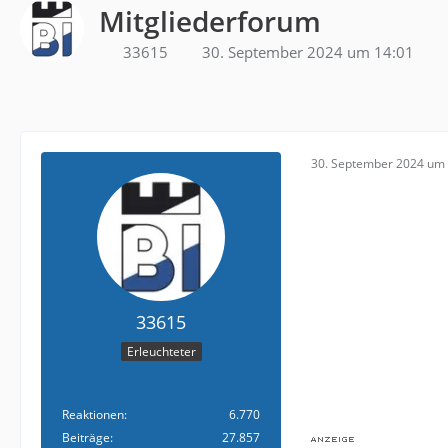
Mitgliederforum
33615
30. September 2024 um 14:01
30. September 2024 um 
33615
Erleuchteter
Reaktionen
6.770
Beiträge
27.857