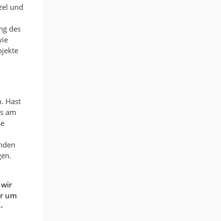
zel und
ng des
wie
ojekte
n. Hast
rs am
se
nden
gen.
 wir
er um
-