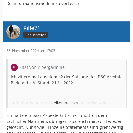
Desinformationsmedien zu verlassen.
Pille71
Erleuchteter
22. November 2024 um 17:03
Zitat von x-bergarmine
Ich zitiere mal aus dem §2 der Satzung des DSC Arminia
Bielefeld e.V. Stand: 21.11.2022.
Offenbar ist in Bielefeld und OWL der woken-Virus
Alles anzeigen
ausgebrochen. Interessant ist nämlich auch, was der
Verein zum Thema "VerantwortungVielfalt verlautbaren
Ich hätte ein paar Aspekte kritischer und trotzdem
ließ:
sachlicher Natur einzubringen, spare ich mir, wird wieder
gelöscht. Nur soviel. Einzelne Statements sind grenzwertig
Verantwortung/Vielfalt