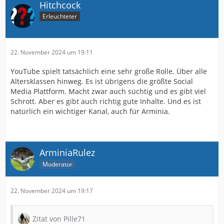
Hitchcock
Also für den Moment TikTok, Instagram, WhatsApp-
Erleuchteter
Kanal und YouTube und dann mindestens einmal im
Jahr ein Recap, ob etwas angepasst werden muss.
Das ist auch unabhängig meines persönlichen
22. November 2024 um 19:11
Nutzungsverhaltens, da ich weder Facebook noch X,
TikTok oder Instagram nutze.
YouTube spielt tatsächlich eine sehr große Rolle. Über alle
Altersklassen hinweg. Es ist übrigens die größte Social
Media Plattform. Macht zwar auch süchtig und es gibt viel
Schrott. Aber es gibt auch richtig gute Inhalte. Und es ist
natürlich ein wichtiger Kanal, auch für Arminia.
ArminiaRulez
Moderator
22. November 2024 um 19:17
Zitat von Pille71