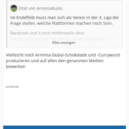
Zitat von ArminiaRulez
Im Endeffekt muss man sich als Verein in der 3. Liga die
Frage stellen, welche Plattformen machen noch Sinn.
Facebook und X sind mittlerweile eher
Randerscheinungen, da würde ich als Verein den
Alles anzeigen
Rotstift als erstes ansetzen.
Bei WhatsApp und YouTube wird der Kanal mit sehr viel
Vielleicht noch Arminia-Dubai-Schokolade und -Currywurst
Content bespielt, für den Moment sicher noch ok, da
produzieren und auf allen den genannten Medien
sehr viele Benutzer vorhanden und entsprechend
bewerben
Reichweite.
Instagram und TikTok sind, wie
Hitchcock
richtig
bemerkte, aktuell noch die wichtigsten Kanäle.
Das dreht sich aber kontinuierlich.
Mit unserem begrenzten Budget, würde ich auf maximal
2 Medien gehen, die bei der jüngeren Zielgruppe
angesagt sind und 2 feste Medien behalten, die einen
durchschnittlichen Altersschnitt vorweisen können.