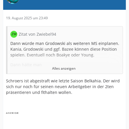
19. August 2025 um 23:49
Zitat von Zwiebel94
Dann würde man Grodowski als weiteren MS einplanen.
Kania, Grodowski und ggf. Bazee können diese Position
spielen. Eventuell noch Boakye oder Young.
Dann hätte man
Alles anzeigen
Young, Bazee, Boakye, Wörl, Momuluh, Richter,
Grodowski und (Schroers) für Außen
Schroers ist abgestraft wie letzte Saison Belkahia. Der wird
sich nur noch für seinen neuen Arbeitgeber in der 2ten
In der Mitte dann Kania, Grodowski und Bazee
präsentieren und fithalten wollen.
(Uldrikis?)
Hilterman wird nicht mehr eingesetzt und Schroers
würde dann wahrscheinlich auch keine Chance mehr
haben.
Dann würde kein Offensivspieler mehr kommen.