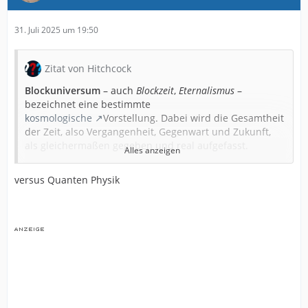
31. Juli 2025 um 19:50
Zitat von Hitchcock
Blockuniversum
– auch
Blockzeit
,
Eternalismus
–
bezeichnet eine bestimmte
kosmologische
Vorstellung. Dabei wird die Gesamtheit
der Zeit, also Vergangenheit, Gegenwart und Zukunft,
als gleichermaßen gegeben und real aufgefasst.
Alles anzeigen
…
versus Quanten Physik
Im modernen Sinne ist die Vorstellung des
Blockuniversums mit einer Beschreibung der
Raumzeit
verbunden, die die
Spezielle
Relativitätstheorie
in der Auffassung von
Minkowski
nahelegt: die Raumzeit als
vierdimensionaler „Block“ anstelle der Vorstellung eines
dreidimensionalen Raumes
bei einer fließenden Zeit.
Nimmt man eine vierdimensionale Raumzeit im Sinne