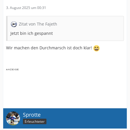
https://de.m.wikipedia.org/wiki/Blockuniversum
3. August 2025 um 00:31
Zusammengefasst:
Zeit? Pff..: Laut Blockuniversum ist alles schon passiert,
Zitat von The Fajeth
passiert gerade und wird passieren - gleichzeitig. Quasi
Netflix mit allen Folgen auf einmal. Nur ohne Skip-
Jetzt bin ich gespannt
Button…
Wir machen den Durchmarsch ist doch klar!
So… jetzt hat
CrimePays
noch mehr zum Sacken-
lassen… 😂
Sprotte
Erleuchteter