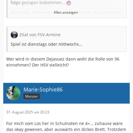
folge gezogen bekommen...
Aber egal, fahren wir diese Pokalsaisaon eben 2x nach
Alles anzeigen
Berlin, einmal im Oktober,
1x im Mai
!
Zitat von FSV-Armine
In die Hose machen müssen wir uns vor denen aber
Spiel ist dienstags oder mittwochs...
nicht. Wenn wir unser Potential
abrufen, gibt's da eine Chance
Wer wird in diesem Dejavuez dann wohl die Rolle von 96
einnehmen? Der HSV vielleicht?
Marie-Sophie86
Meister
31. August 2025 um 20:23
Für mich vom Los her in Schulnoten ne 4+... zuhause wäre
das okay gewesen, aber auswärts ein dickes Brett. Trotzdem