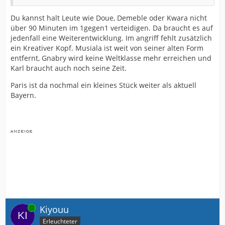
gesehen so richtig. Früher haben dann ja gerne mal
Du kannst halt Leute wie Doue, Demeble oder Kwara nicht
Ribery und Robben für einige Zeit Ihre Positionen
über 90 Minuten im 1gegen1 verteidigen. Da braucht es auf
getauscht oder haben gemeinsam eine Seite komplett
jedenfall eine Weiterentwicklung. Im angriff fehlt zusätzlich
überlagert.
ein Kreativer Kopf. Musiala ist weit von seiner alten Form
Da kam gestern ja so gar nichts wirklich, was vielleicht
entfernt, Gnabry wird keine Weltklasse mehr erreichen und
mal überraschend gewesen wäre.
Karl braucht auch noch seine Zeit.
Und vielleicht muss man dann auch für den ganz
Paris ist da nochmal ein kleines Stück weiter als aktuell
großen Erfolg doch mehr Wert auf die Defensive legen.
Bayern.
Bayern hat in der Bundesliga 1,06 Gegentore pro Spiel
erhalten, was bei der Dominanz eigentlich ziemlich viel
ist und dann fallen eben noch so frühe Gegentore wie
gegen Real und gestern PSG.
Aber da wird Bayern ja problemlos nachjustieren
können.
Prinzipiell macht der Fußballl, den sie zeigen natürlich
schon viel Spaß. Muss man wohl anerkennen!
Online
Kiyouu
Erleuchteter