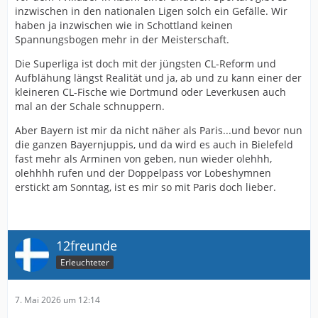
inzwischen in den nationalen Ligen solch ein Gefälle. Wir
überlagert.
haben ja inzwischen wie in Schottland keinen
Da kam gestern ja so gar nichts wirklich, was vielleicht
Spannungsbogen mehr in der Meisterschaft.
mal überraschend gewesen wäre.
Die Superliga ist doch mit der jüngsten CL-Reform und
Und vielleicht muss man dann auch für den ganz
Aufblähung längst Realität und ja, ab und zu kann einer der
großen Erfolg doch mehr Wert auf die Defensive legen.
kleineren CL-Fische wie Dortmund oder Leverkusen auch
Bayern hat in der Bundesliga 1,06 Gegentore pro Spiel
mal an der Schale schnuppern.
erhalten, was bei der Dominanz eigentlich ziemlich viel
Aber Bayern ist mir da nicht näher als Paris...und bevor nun
ist und dann fallen eben noch so frühe Gegentore wie
die ganzen Bayernjuppis, und da wird es auch in Bielefeld
gegen Real und gestern PSG.
fast mehr als Arminen von geben, nun wieder olehhh,
Aber da wird Bayern ja problemlos nachjustieren
olehhhh rufen und der Doppelpass vor Lobeshymnen
können.
erstickt am Sonntag, ist es mir so mit Paris doch lieber.
Prinzipiell macht der Fußballl, den sie zeigen natürlich
schon viel Spaß. Muss man wohl anerkennen!
12freunde
Erleuchteter
7. Mai 2026 um 12:14