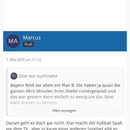
Marcus
Profi
7. Mai 2026 um 11:12
Zitat von sushinator
Bayern fehlt vor allem ein Plan B. Die haben ja quasi die
ganzen 90+5 Minuten ihren Stiefel runtergespielt und
das war gestern dann einfach zu wenig um das Spiel
noch drehen zu können.
Alles anzeigen
Zumindest ich habe da gestern auch keine Variationen
gesehen so richtig. Früher haben dann ja gerne mal
Darum geht es doch gar nicht. Klar macht der Fußball Spaß
Ribery und Robben für einige Zeit Ihre Positionen
vor dem TV...aber in kaum einer anderen Sportart gibt es
getauscht oder haben gemeinsam eine Seite komplett