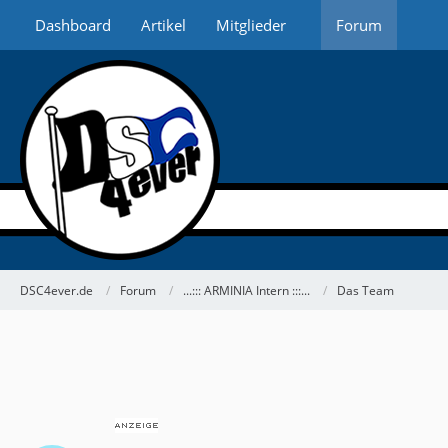
Dashboard
Artikel
Mitglieder
Forum
DSC4ever.de
Forum
...::: ARMINIA Intern :::...
Das Team