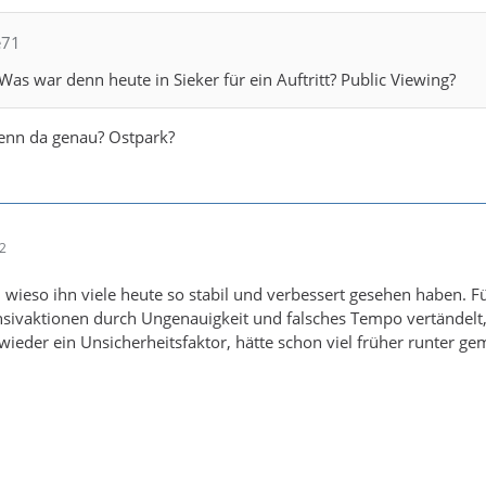
e71
Was war denn heute in Sieker für ein Auftritt? Public Viewing?
enn da genau? Ostpark?
22
, wieso ihn viele heute so stabil und verbessert gesehen haben. F
fensivaktionen durch Ungenauigkeit und falsches Tempo vertändel
ieder ein Unsicherheitsfaktor, hätte schon viel früher runter ge