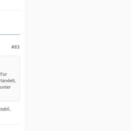
#83
 Für
tändelt,
runter
tabil,