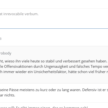
t inrevocabile verbum.
23
crobody
ht, wieso ihn viele heute so stabil und verbessert gesehen haben.
alle Offensivaktionen durch Ungenauigkeit und falsches Tempo ver
 immer wieder ein Unsicherheitsfaktor, hätte schon viel früher 
seine Pässe meistens zu kurz oder zu lang waren. Defensiv ist er s
ar nichts.
 was will: Es gibt immer einen, der es kommen sah!