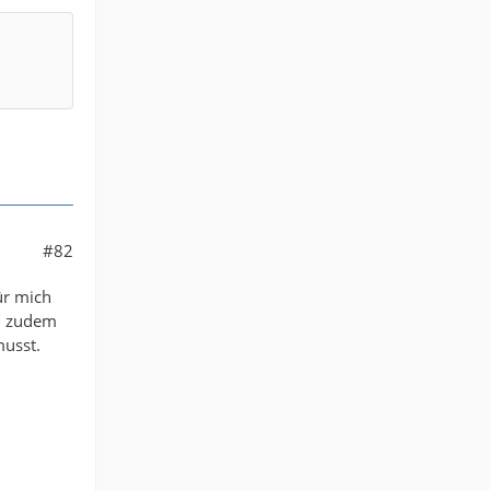
#82
ür mich
t, zudem
musst.