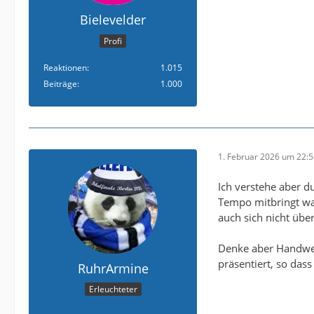
Bielevelder
Profi
Reaktionen
1.015
Beiträge
1.000
1. Februar 2026 um 22:
Ich verstehe aber d
Tempo mitbringt wa
auch sich nicht übe
Denke aber Handwerk
präsentiert, so das
RuhrArmine
Erleuchteter