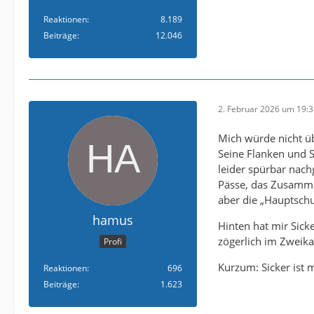
Reaktionen
8.189
Beiträge
12.046
2. Februar 2026 um 19:
Mich würde nicht übe
Seine Flanken und S
leider spürbar nach
Pässe, das Zusammen
aber die „Hauptschul
hamus
Hinten hat mir Sick
zögerlich im Zweik
Profi
Kurzum: Sicker ist
Reaktionen
696
Beiträge
1.623