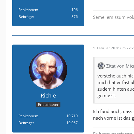
Reaktionen
196
Beiträge
876
Semel emissum vola
1. Februar 2026 um 22:
Zitat von Mi
verstehe auch nic
mich hat er fast 
zudem hinten auch
Richie
gemusst.
Erleuchteter
Ich fand auch, dass 
Reaktionen
10.719
nach vorne ist das g
Beiträge
19.067
Es kann passieren,