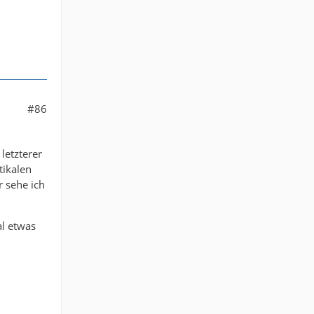
#86
letzterer
tikalen
 sehe ich
al etwas