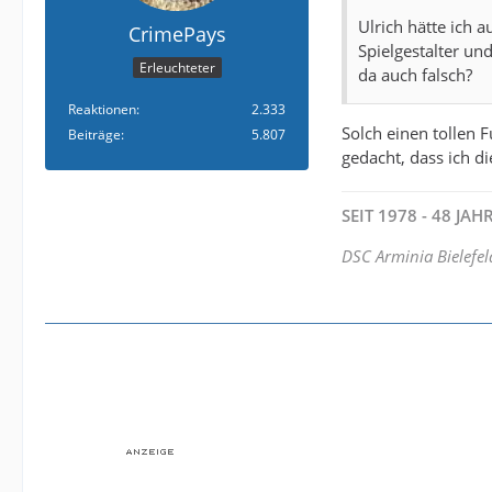
Ulrich hätte ich a
CrimePays
Spielgestalter und
Erleuchteter
da auch falsch?
Reaktionen
2.333
Solch einen tollen 
Beiträge
5.807
gedacht, dass ich d
SEIT 1978 - 48 JA
DSC Arminia Bielefel