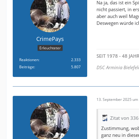
Na ja, das ist ein S
nicht passiert, in e
aber auch weil Magd
Deswegen würde ich 
CrimePays
Erleuchteter
SEIT 1978 - 48 JA
Reaktionen
2.333
Beiträge
5.807
DSC Arminia Bielefel
13. September 2025 um 
Zitat von 33
Zustimmung, wobei
ganz neu in dies