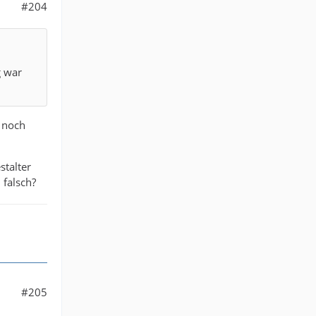
#204
g war
t noch
stalter
 falsch?
#205