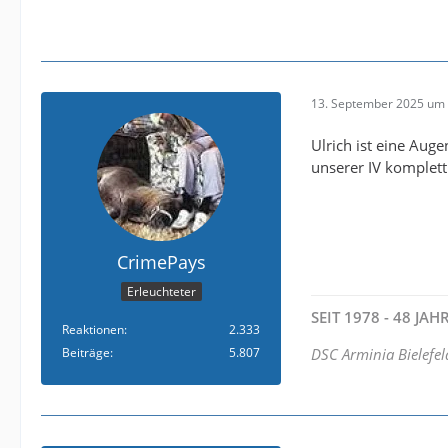
13. September 2025 um 
Ulrich ist eine Aug
unserer IV komplet
CrimePays
Erleuchteter
SEIT 1978 - 48 JA
Reaktionen
2.333
Beiträge
5.807
DSC Arminia Bielefel