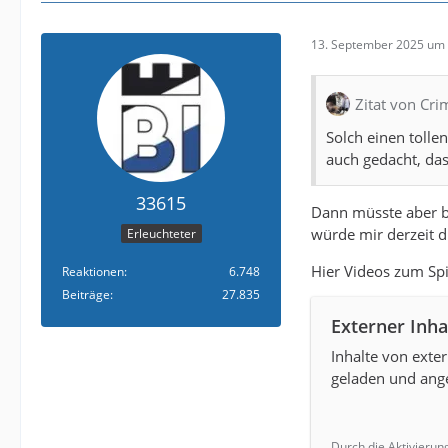
13. September 2025 um 
Zitat von Cr
Solch einen tolle
auch gedacht, das
33615
Dann müsste aber b
würde mir derzeit d
Erleuchteter
Hier Videos zum Spi
Reaktionen
6.748
Beiträge
27.835
Externer Inha
Inhalte von exte
geladen und ange
Durch die Aktivierun