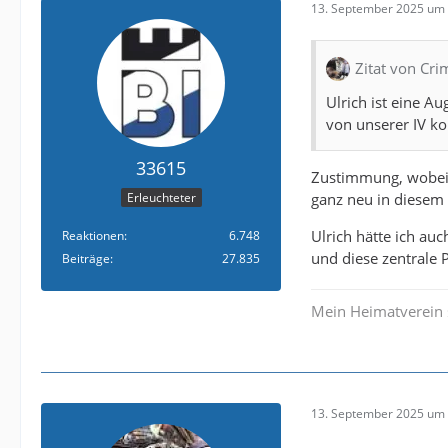
13. September 2025 um 
Zitat von Cr
Ulrich ist eine A
von unserer IV k
33615
Zustimmung, wobei m
ganz neu in diesem
Erleuchteter
Ulrich hätte ich auc
Reaktionen
6.748
und diese zentrale P
Beiträge
27.835
Mein Heimatverein 
13. September 2025 um 