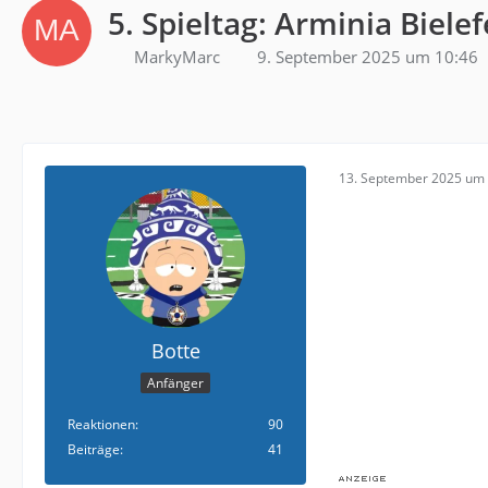
5. Spieltag: Arminia Biele
MarkyMarc
9. September 2025 um 10:46
13. September 2025 um 
Botte
Anfänger
Reaktionen
90
Beiträge
41