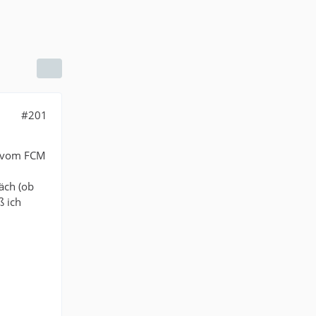
#201
h vom FCM
äch (ob
ß ich