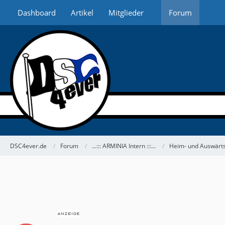
Dashboard
Artikel
Mitglieder
Forum
DSC4ever.de
Forum
...::: ARMINIA Intern :::...
Heim- und Auswärts