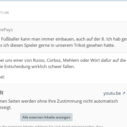
11:44
imePays
n Fußballer kann man immer einbauen, auch auf der 8. Ich hab ge
s ich diesen Spieler gerne in unserem Trikot gesehen hätte.
ei uns einer von Russo, Corboz, Mehlem oder Wörl dafür auf die
ie Entscheidung wirklich schwer fallen.
el:
lt
youtu.be
rnen Seiten werden ohne Ihre Zustimmung nicht automatisch
zeigt.
Alle externen Inhalte anzeigen
g der externen Inhalte erklären Sie sich damit einverstanden, dass