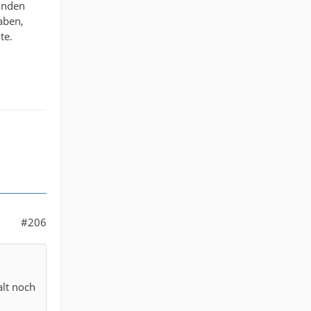
ründen
haben,
te.
#206
alt noch