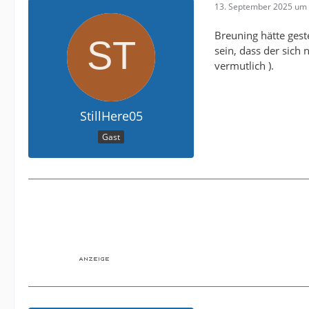
13. September 2025 um 
Breuning hätte gest
sein, dass der sich 
vermutlich ).
StillHere05
Gast