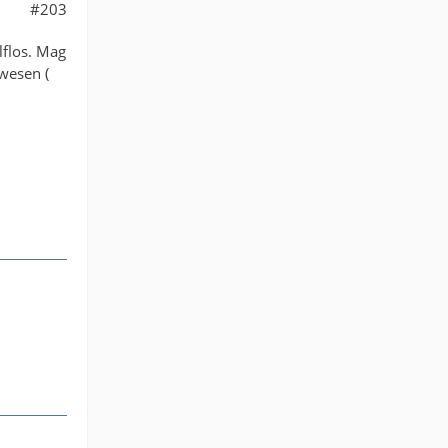
#203
lflos. Mag
ewesen (