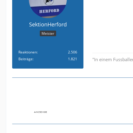
SektionHerford
Meister
Reaktionen
2.506
Beiträge
1.821
"In einem Fussballer