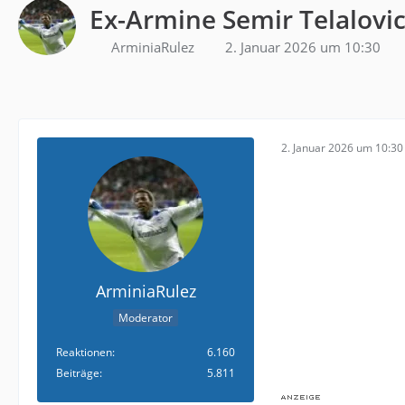
Ex-Armine Semir Telalovi
ArminiaRulez
2. Januar 2026 um 10:30
2. Januar 2026 um 10:30
ArminiaRulez
Moderator
Reaktionen
6.160
Beiträge
5.811