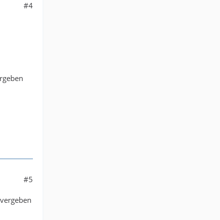
#4
ergeben
#5
r vergeben