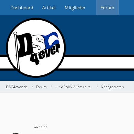
Dashboard
Artikel
Mitglieder
Forum
DSC4ever.de
Forum
...::: ARMINIA Intern :::...
Nachgetreten