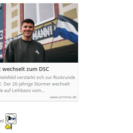
ic wechselt zum DSC
elefeld verstärkt sich zur Rückrunde
ć. Der 26-jährige Stürmer wechselt
de auf Leihbasis vom…
www.arminia.de
en!