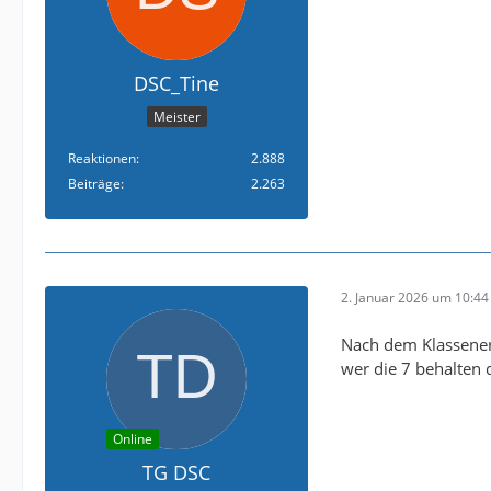
DSC_Tine
Meister
Reaktionen
2.888
Beiträge
2.263
2. Januar 2026 um 10:44
Nach dem Klassenerh
wer die 7 behalten 
Online
TG DSC