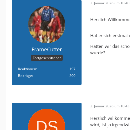
2. Januar 2026 um 10:40
Herzlich Willkomme
Hat er sich erstma
Hatten wir das sch
FrameCutter
wurde?
Fortgeschrittener
Reaktionen
197
Beiträge
200
2. Januar 2026 um 10:43
Herzlich willkommen
wird, ist ja irgendw