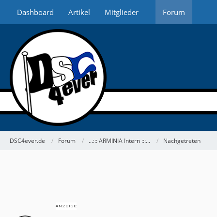
Dashboard
Artikel
Mitglieder
Forum
DSC4ever.de
Forum
...::: ARMINIA Intern :::...
Nachgetreten