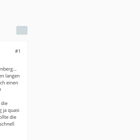
#1
nberg...
en langen
och einen
0
 die
 ja quasi
llte die
schnell