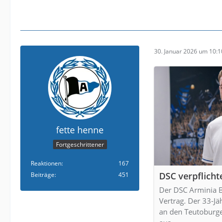
30. Januar 2026 um 10:1
fette henne
Fortgeschrittener
Reaktionen
167
DSC verpflicht
Beiträge
451
Der DSC Arminia B
Vertrag. Der 33-J
an den Teutoburge