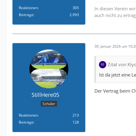
Reaktionen
305
In diesen Verein wi
Beiträge
2.993
auch nicht zu ertrag
30. Januar 2026 um 10:2
Zitat von Kiy
Ist da jetzt eine 
Der Vertrag beim Cl
StillHere05
Schüler
Reaktionen
213
Beiträge
128