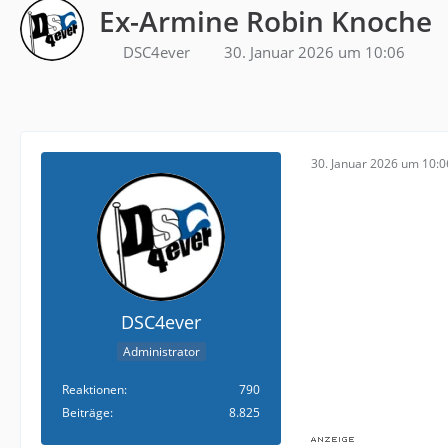
Ex-Armine Robin Knoche
DSC4ever
30. Januar 2026 um 10:06
30. Januar 2026 um 10:0
DSC4ever
Administrator
Reaktionen
790
Beiträge
8.825