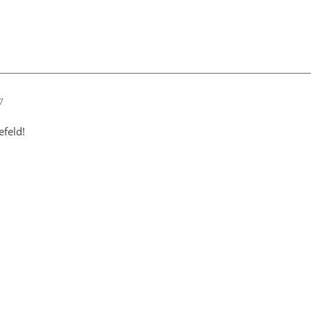
7
feld!