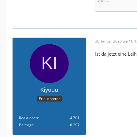
aus…
30. Januar 2026 um 10:1
Ist da jetzt eine Lei
Kiyouu
Erleuchteter
Reaktionen
4.701
Beiträge
6.297