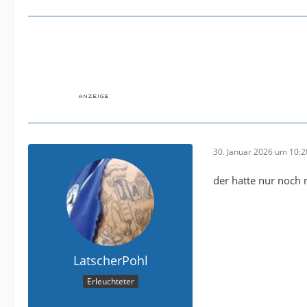
30. Januar 2026 um 10:2
der hatte nur noch n
LatscherPohl
Erleuchteter